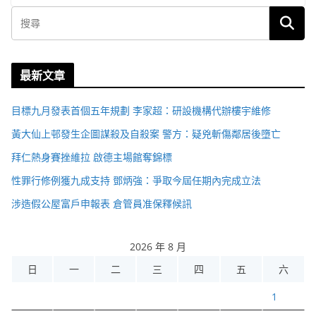
最新文章
目標九月發表首個五年規劃 李家超：研設機構代辦樓宇維修
黃大仙上邨發生企圖謀殺及自殺案 警方：疑兇斬傷鄰居後墮亡
拜仁熱身賽挫維拉 啟德主場館奪錦標
性罪行修例獲九成支持 鄧炳強：爭取今屆任期內完成立法
涉造假公屋富戶申報表 倉管員准保釋候訊
2026 年 8 月
日
一
二
三
四
五
六
1