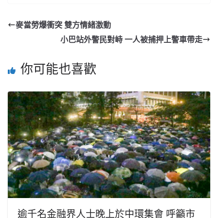
麥當勞爆衝突 雙方情緒激動
小巴站外警民對峙 一人被捕押上警車帶走
你可能也喜歡
逾千名金融界人士晚上於中環集會 呼籲市