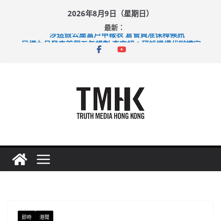
Skip
2026年8月9日（星期日）
to
最新：
content
涉造假公屋富戶申報表 倉管員准保釋候訊
目標九月發表首個五年規劃 李家超：研設機構代辦樓宇維修
黃大仙上邨發生企圖謀殺及自殺案 警方：疑兇斬傷鄰居後墮亡
拜仁熱身賽挫維拉 啟德主場館奪錦標
性罪行修例獲九成支持 鄧炳強：爭取今屆任期內完成立法
即時
港聞