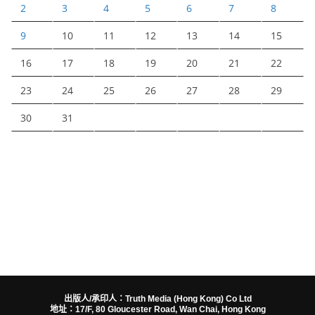
2
3
4
5
6
7
8
9
10
11
12
13
14
15
16
17
18
19
20
21
22
23
24
25
26
27
28
29
30
31
出版人/承印人：Truth Media (Hong Kong) Co Ltd
地址：17/F, 80 Gloucester Road, Wan Chai, Hong Kong