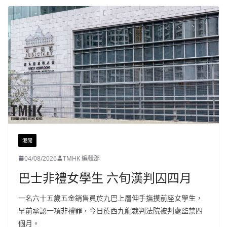
港聞
04/08/2026
TMHK 編輯部
巴士非禮女學生 六旬漢判囚四月
一名六十五歲五金銷售員於九巴上層伸手撫摸前座女學生，
早前承認一項非禮罪，今日於西九龍裁判法院被判處監禁四
個月。