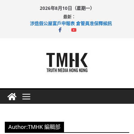
Skip
2026年8月10日（星期一）
to
最新：
content
涉造假公屋富戶申報表 倉管員准保釋候訊
目標九月發表首個五年規劃 李家超：研設機構代辦樓宇維修
黃大仙上邨發生企圖謀殺及自殺案 警方：疑兇斬傷鄰居後墮亡
拜仁熱身賽挫維拉 啟德主場館奪錦標
性罪行修例獲九成支持 鄧炳強：爭取今屆任期內完成立法
Author:
TMHK 編輯部