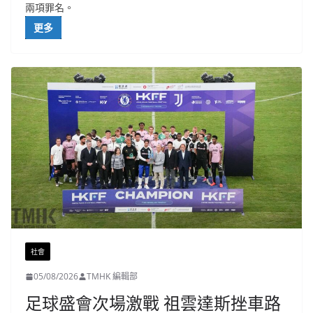
兩項罪名。
更多
社會
05/08/2026
TMHK 編輯部
足球盛會次場激戰 祖雲達斯挫車路