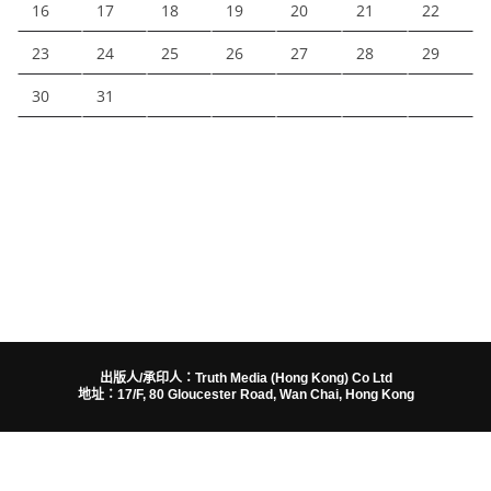
16
17
18
19
20
21
22
23
24
25
26
27
28
29
30
31
出版人/承印人：Truth Media (Hong Kong) Co Ltd
地址：17/F, 80 Gloucester Road, Wan Chai, Hong Kong