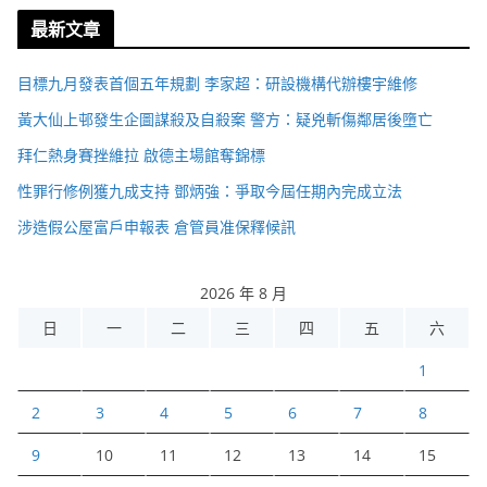
最新文章
目標九月發表首個五年規劃 李家超：研設機構代辦樓宇維修
黃大仙上邨發生企圖謀殺及自殺案 警方：疑兇斬傷鄰居後墮亡
拜仁熱身賽挫維拉 啟德主場館奪錦標
性罪行修例獲九成支持 鄧炳強：爭取今屆任期內完成立法
涉造假公屋富戶申報表 倉管員准保釋候訊
2026 年 8 月
日
一
二
三
四
五
六
1
2
3
4
5
6
7
8
9
10
11
12
13
14
15