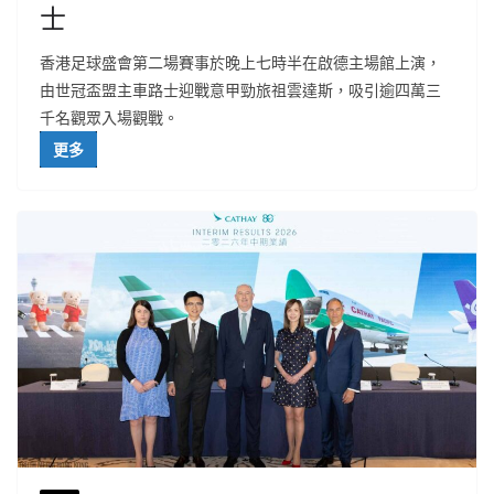
士
香港足球盛會第二場賽事於晚上七時半在啟德主場館上演，
由世冠盃盟主車路士迎戰意甲勁旅祖雲達斯，吸引逾四萬三
千名觀眾入場觀戰。
更多