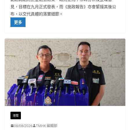
見，目標在九月正式發表，而《施政報告》亦會緊接其後公
布，以交代具體的落實細節。
更多
港聞
08/08/2026
TMHK 編輯部