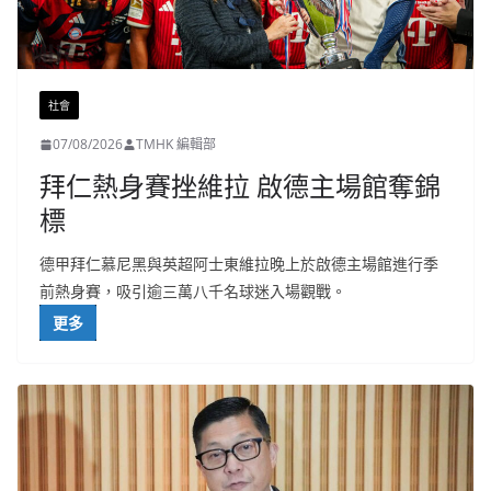
社會
07/08/2026
TMHK 編輯部
拜仁熱身賽挫維拉 啟德主場館奪錦
標
德甲拜仁慕尼黑與英超阿士東維拉晚上於啟德主場館進行季
前熱身賽，吸引逾三萬八千名球迷入場觀戰。
更多