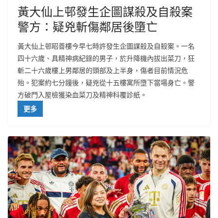
黃大仙上邨發生企圖謀殺及自殺案
警方：疑兇斬傷鄰居後墮亡
黃大仙上邨昭善樓今早七時許發生企圖謀殺及自殺案。一名
四十六歲、具精神病紀錄的男子，於升降機內拔出菜刀，狂
斬二十六歲樓上男鄰居的頭部及上半身，傷者目前情況危
殆。犯案約七分鐘後，疑兇從十五樓寓所墮下當場身亡。警
方破門入屋檢獲染血菜刀及精神科覆診紙。
更多