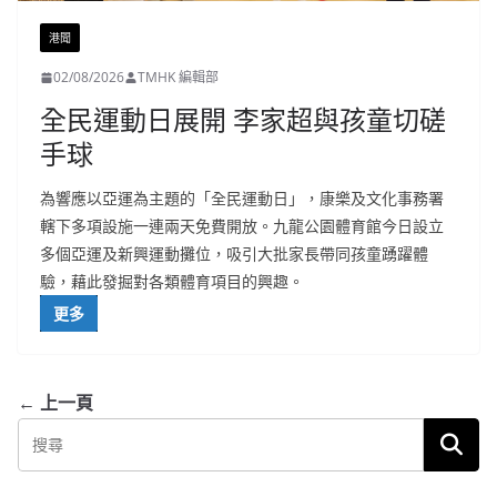
港聞
02/08/2026
TMHK 編輯部
全民運動日展開 李家超與孩童切磋
手球
為響應以亞運為主題的「全民運動日」，康樂及文化事務署
轄下多項設施一連兩天免費開放。九龍公園體育館今日設立
多個亞運及新興運動攤位，吸引大批家長帶同孩童踴躍體
驗，藉此發掘對各類體育項目的興趣。
更多
← 上一頁