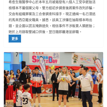
希愈生殖醫學中心於本年五月被揭發有八個人工受孕胚胎活
檢樣本不屬個案父母。警方經初步調查後將案件改列詐騙，
交由有組織罪案及三合會調查科接手，現正通緝一名已潛逃
的馬來西亞籍女職員。據悉，該員工涉嫌在抽取樣本時出
錯，並企圖以謊言掩飾過失，相信事件不涉販賣人類胚胎；
她於上月錄取警誡口供後，翌日隨即離港並辭職。
更多