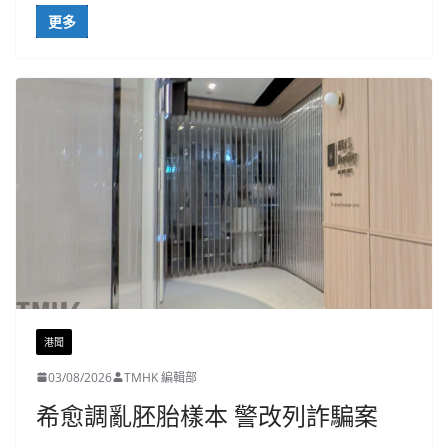
更多
港聞
03/08/2026
TMHK 編輯部
希愈調亂胚胎樣本 警改列詐騙案