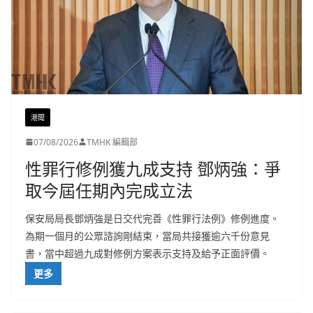
港聞
07/08/2026
TMHK 編輯部
性罪行修例獲九成支持 鄧炳強：爭
取今屆任期內完成立法
保安局局長鄧炳強是日交代完善《性罪行法例》修例進度。
為期一個月的公眾諮詢剛結束，當局共接獲逾六千份意見
書，當中超過九成對修例方案表示支持及給予正面評價。
更多