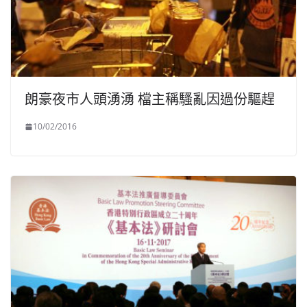
朗豪夜市人頭湧湧 檔主稱騷亂因過份驅趕
10/02/2016