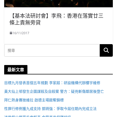
【基本法研討會】李飛：香港在落實廿三
條上責無旁貸
16/11/2017
最新文章
目標九月發表首個五年規劃 李家超：研設機構代辦樓宇維修
黃大仙上邨發生企圖謀殺及自殺案 警方：疑兇斬傷鄰居後墮亡
拜仁熱身賽挫維拉 啟德主場館奪錦標
性罪行修例獲九成支持 鄧炳強：爭取今屆任期內完成立法