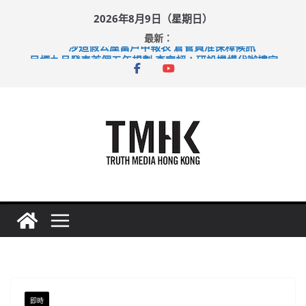
Skip
2026年8月9日（星期日）
to
最新：
content
涉造假公屋富戶申報表 倉管員准保釋候訊
目標九月發表首個五年規劃 李家超：研設機構代辦樓宇維修
黃大仙上邨發生企圖謀殺及自殺案 警方：疑兇斬傷鄰居後墮亡
拜仁熱身賽挫維拉 啟德主場館奪錦標
性罪行修例獲九成支持 鄧炳強：爭取今屆任期內完成立法
即時