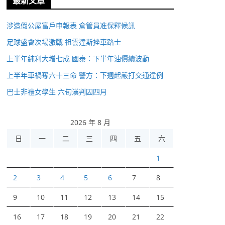
最新文章
涉造假公屋富戶申報表 倉管員准保釋候訊
足球盛會次場激戰 祖雲達斯挫車路士
上半年純利大增七成 國泰：下半年油價續波動
上半年車禍奪六十三命 警方：下週起嚴打交通違例
巴士非禮女學生 六旬漢判囚四月
2026 年 8 月
日
一
二
三
四
五
六
1
2
3
4
5
6
7
8
9
10
11
12
13
14
15
16
17
18
19
20
21
22