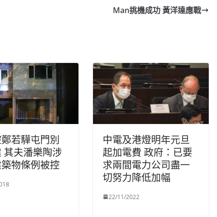
Man挑機成功 黃洋達應戰
控鄭若驊屯門別
中電及港燈明年元旦
 其夫潘樂陶涉
起加電費 政府：已要
建築物條例被控
求兩間電力公司盡一
切努力降低加幅
018
22/11/2022