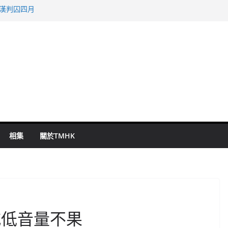
旬漢判囚四月
表 倉管員准保釋候訊
祖雲達斯挫車路士
 國泰：下半年油價續波動
命 警方：下週起嚴打交通違例
相集
關於TMHK
減低音量不果