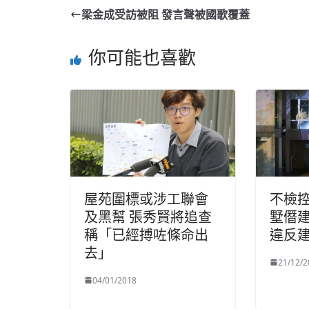
梁金成受訪被阻 發言聲被國歌覆蓋
你可能也喜歡
屋苑圍標或涉工聯會
不檢
及黑幫 張秀賢將追查
墅僭建
稱「已經搏咗條命出
違反
去」
21/12/2
04/01/2018