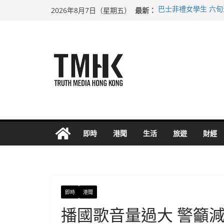
Skip
最新：
巴士非禮女學生 六
2026年8月7日（星期五）
to
涉造假公屋富戶申報
足球盛會次場激戰 
content
上半年純利大增七成
上半年車禍奪六十三
即時
港聞
生活
旅遊
財經
即時
港聞
播國歌音量過大 警籲