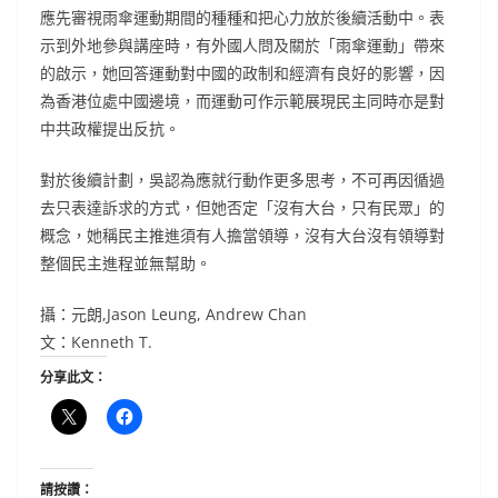
應先審視雨傘運動期間的種種和把心力放於後續活動中。表
示到外地參與講座時，有外國人問及關於「雨傘運動」帶來
的啟示，她回答運動對中國的政制和經濟有良好的影響，因
為香港位處中國邊境，而運動可作示範展現民主同時亦是對
中共政權提出反抗。
對於後續計劃，吳認為應就行動作更多思考，不可再因循過
去只表達訴求的方式，但她否定「沒有大台，只有民眾」的
概念，她稱民主推進須有人擔當領導，沒有大台沒有領導對
整個民主進程並無幫助。
攝：元朗,Jason Leung, Andrew Chan
文：Kenneth T.
分享此文：
請按讚：