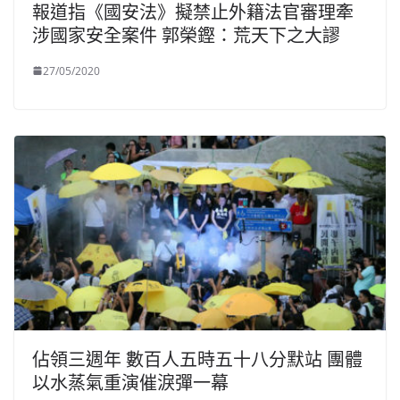
報道指《國安法》擬禁止外籍法官審理牽
涉國家安全案件 郭榮鏗：荒天下之大謬
27/05/2020
佔領三週年 數百人五時五十八分默站 團體
以水蒸氣重演催淚彈一幕