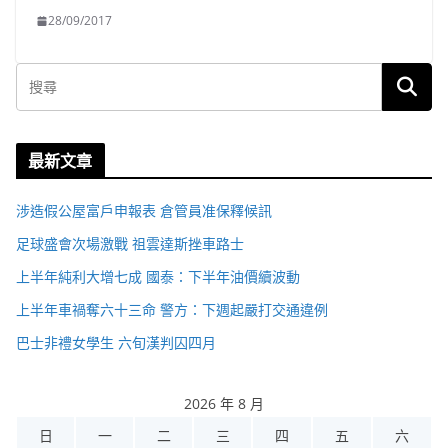
28/09/2017
最新文章
涉造假公屋富戶申報表 倉管員准保釋候訊
足球盛會次場激戰 祖雲達斯挫車路士
上半年純利大增七成 國泰：下半年油價續波動
上半年車禍奪六十三命 警方：下週起嚴打交通違例
巴士非禮女學生 六旬漢判囚四月
2026 年 8 月
日
一
二
三
四
五
六