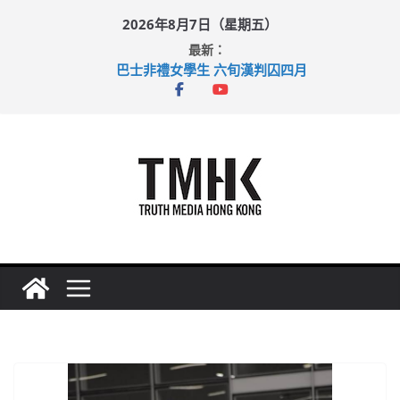
Skip
2026年8月7日（星期五）
to
最新：
content
巴士非禮女學生 六旬漢判囚四月
涉造假公屋富戶申報表 倉管員准保釋候訊
足球盛會次場激戰 祖雲達斯挫車路士
上半年純利大增七成 國泰：下半年油價續波動
上半年車禍奪六十三命 警方：下週起嚴打交通違例