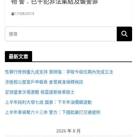
物 警：已干犯非法集結及襲警罪
17/08/2019
最新文章
性罪行修例獲九成支持 鄧炳強：爭取今屆任期內完成立法
涉造假公屋富戶申報表 倉管員准保釋候訊
足球盛會次場激戰 祖雲達斯挫車路士
上半年純利大增七成 國泰：下半年油價續波動
上半年車禍奪六十三命 警方：下週起嚴打交通違例
2026 年 8 月