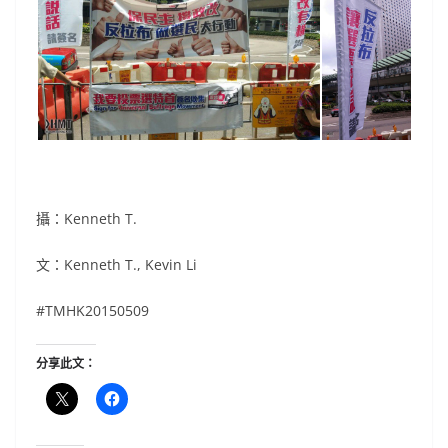
攝：Kenneth T.
文：Kenneth T., Kevin Li
#TMHK20150509
分享此文：