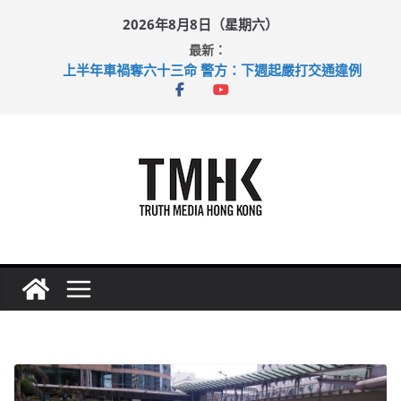
Skip
2026年8月8日（星期六）
to
最新：
content
上半年車禍奪六十三命 警方：下週起嚴打交通違例
性罪行修例獲九成支持 鄧炳強：爭取今屆任期內完成立法
涉造假公屋富戶申報表 倉管員准保釋候訊
足球盛會次場激戰 祖雲達斯挫車路士
上半年純利大增七成 國泰：下半年油價續波動