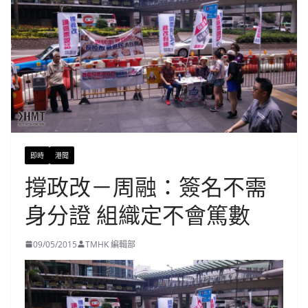
即時
港聞
撐政改－周融：簽名不需
身分證 組織定不會篤數
09/05/2015
TMHK 編輯部