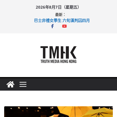
Skip
2026年8月7日（星期五）
to
最新：
content
巴士非禮女學生 六旬漢判囚四月
涉造假公屋富戶申報表 倉管員准保釋候訊
足球盛會次場激戰 祖雲達斯挫車路士
上半年純利大增七成 國泰：下半年油價續波動
上半年車禍奪六十三命 警方：下週起嚴打交通違例