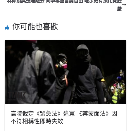
林鄭頒獎迅速離去 同學尊重言論自由 唯示威有損比賽莊
嚴
你可能也喜歡
高院裁定《緊急法》違憲 《禁蒙面法》因
不符相稱性即時失效