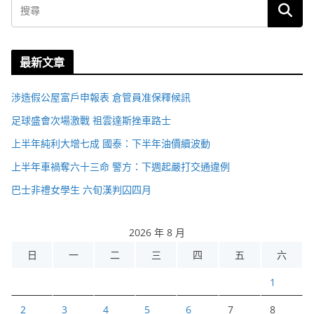
最新文章
涉造假公屋富戶申報表 倉管員准保釋候訊
足球盛會次場激戰 祖雲達斯挫車路士
上半年純利大增七成 國泰：下半年油價續波動
上半年車禍奪六十三命 警方：下週起嚴打交通違例
巴士非禮女學生 六旬漢判囚四月
2026 年 8 月
日
一
二
三
四
五
六
1
2
3
4
5
6
7
8