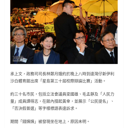
承上文，政務司司長林鄭月娥約於晚上八時到達灣仔新伊利
沙白體育館出席「星島第三十屆校際辯論比賽」活動。
約三十名市民，包括立法會議員梁國雄、毛孟靜及「人民力
量」成員譚得志，在館內撐起黃傘，並展示「公民提名」、
「否決假普選」等字樣標語表達訴求。
期間「錢姨姨」被發現坐在地上，原因未明。