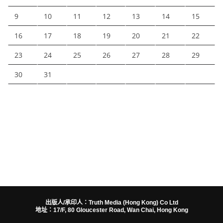
9
10
11
12
13
14
15
16
17
18
19
20
21
22
23
24
25
26
27
28
29
30
31
出版人/承印人：Truth Media (Hong Kong) Co Ltd
地址：17/F, 80 Gloucester Road, Wan Chai, Hong Kong