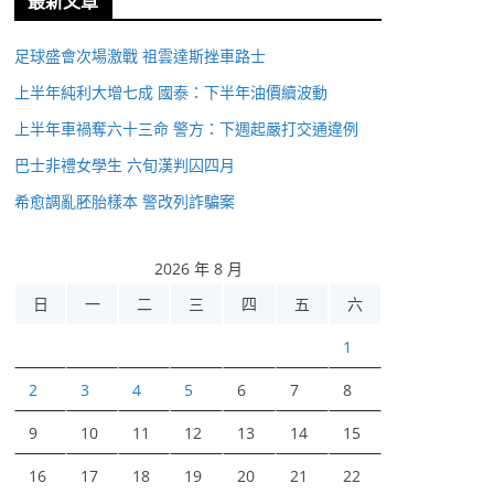
最新文章
足球盛會次場激戰 祖雲達斯挫車路士
上半年純利大增七成 國泰：下半年油價續波動
上半年車禍奪六十三命 警方：下週起嚴打交通違例
巴士非禮女學生 六旬漢判囚四月
希愈調亂胚胎樣本 警改列詐騙案
2026 年 8 月
日
一
二
三
四
五
六
1
2
3
4
5
6
7
8
9
10
11
12
13
14
15
16
17
18
19
20
21
22