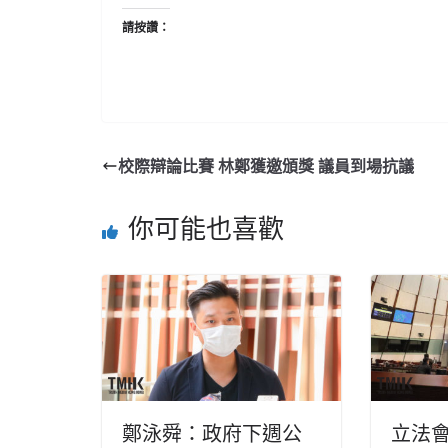
請按讚：
校際辯論比賽 林鄭獲邀頒獎 議員到場抗議
你可能也喜歡
鄭泳舜：政府下週公
立法會