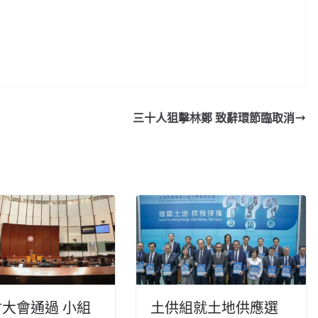
三十人狙擊林鄭 致辭環節臨取消
大會通過 小組
土供組就土地供應選