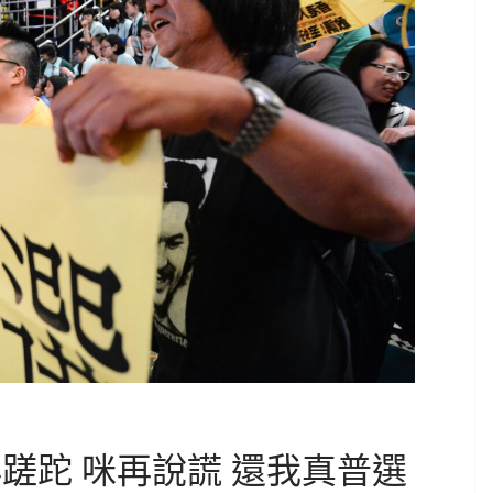
蹉跎 咪再說謊 還我真普選