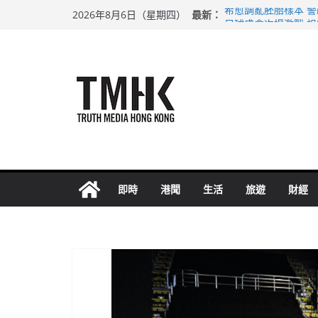
Skip
最新：
希愈調亂胚胎樣本 
2026年8月6日（星期四）
to
足球盛會次場激戰 
上半年純利大增七成
content
上半年車禍奪六十三
巴士非禮女學生 六
即時
港聞
生活
旅遊
財經