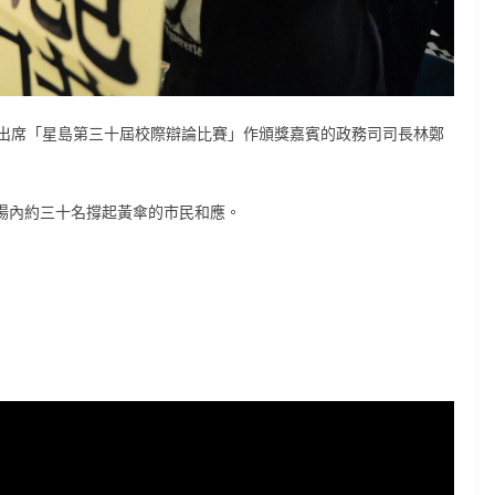
出席「星島第三十屆校際辯論比賽」作頒獎嘉賓的政務司司長林鄭
。場內約三十名撐起黃傘的市民和應。