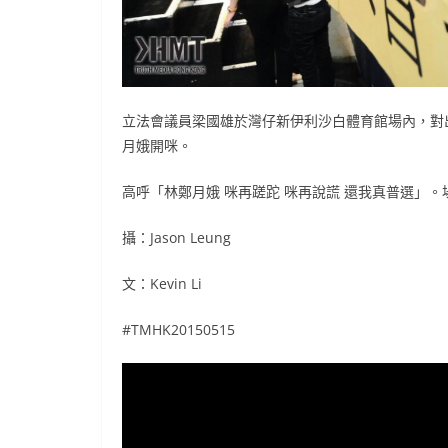
立法會議員梁國雄於灣仔新伊利沙白體育館場內，對
月娥開咪。
高呼「林鄭月娥 咪再蹉跎 咪再說謊 還我真普選」
攝：Jason Leung
文：Kevin Li
#TMHK20150515