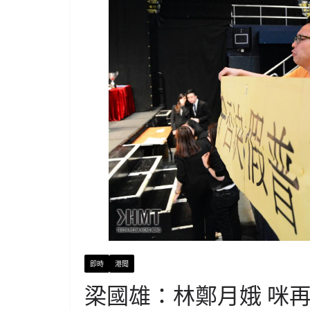
即時
港聞
梁國雄：林鄭月娥 咪再