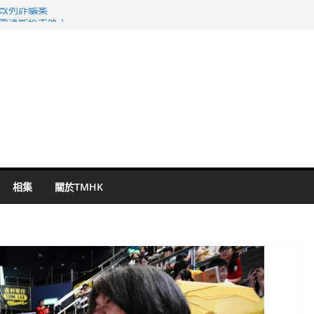
警改列詐騙案
祖雲達斯挫車路士
 國泰：下半年油價續波動
命 警方：下週起嚴打交通違例
旬漢判囚四月
相集
關於TMHK