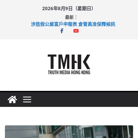
Skip
2026年8月9日（星期日）
to
最新：
content
涉造假公屋富戶申報表 倉管員准保釋候訊
目標九月發表首個五年規劃 李家超：研設機構代辦樓宇維修
黃大仙上邨發生企圖謀殺及自殺案 警方：疑兇斬傷鄰居後墮亡
拜仁熱身賽挫維拉 啟德主場館奪錦標
性罪行修例獲九成支持 鄧炳強：爭取今屆任期內完成立法