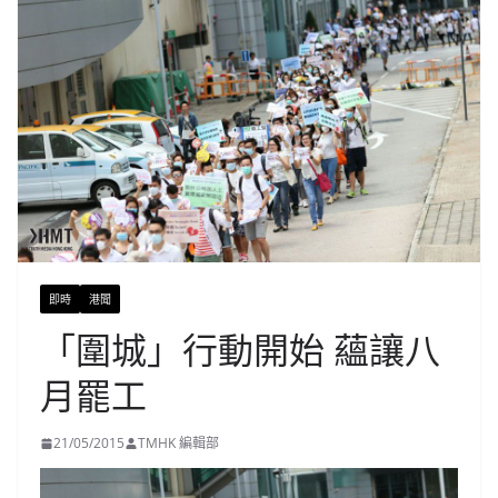
即時
港聞
「圍城」行動開始 蘊讓八
月罷工
21/05/2015
TMHK 編輯部