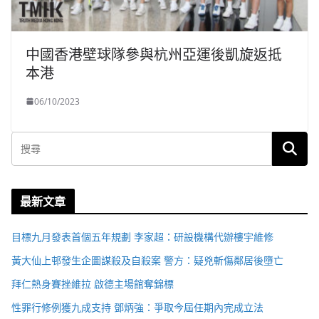
中國香港壁球隊參與杭州亞運後凱旋返抵
本港
06/10/2023
最新文章
目標九月發表首個五年規劃 李家超：研設機構代辦樓宇維修
黃大仙上邨發生企圖謀殺及自殺案 警方：疑兇斬傷鄰居後墮亡
拜仁熱身賽挫維拉 啟德主場館奪錦標
性罪行修例獲九成支持 鄧炳強：爭取今屆任期內完成立法