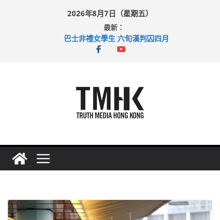
Skip
2026年8月7日（星期五）
to
最新：
content
巴士非禮女學生 六旬漢判囚四月
涉造假公屋富戶申報表 倉管員准保釋候訊
足球盛會次場激戰 祖雲達斯挫車路士
上半年純利大增七成 國泰：下半年油價續波動
上半年車禍奪六十三命 警方：下週起嚴打交通違例