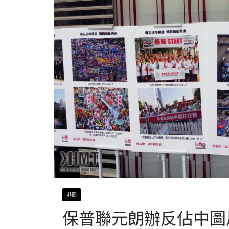
港聞
保普聯元朗辦反佔中圖