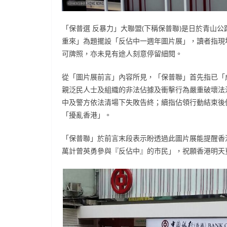
「保普選 反暴力」大聯盟(下稱保普聯)是日於青山公
重來」為題擺設「反佔中一週年圖片展」，讀者指現
可牌照，亦未見有途人刻意停留細閱。
從「圖片展前言」內容所見，「保普聯」首先指已「
親泛民人士及組織的非法佔據及衝擊行為嚴重破壞法
中及警方依法清場下失敗告終；續指佔領行動結束後
「擾亂香港」。
「保普聯」於前言末段表示盼透過此圖片展能提醒香
萬計曾英勇參與『反佔中』的市民」，祝願香港明天