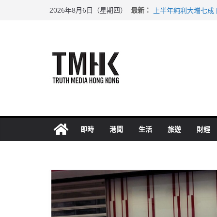
Skip
最新：
足球盛會次場激戰 
2026年8月6日（星期四）
to
上半年純利大增七成
上半年車禍奪六十三
content
巴士非禮女學生 六
希愈調亂胚胎樣本 
即時
港聞
生活
旅遊
財經