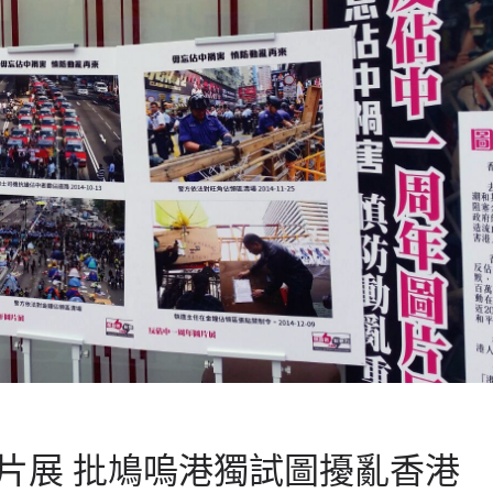
片展 批鳩嗚港獨試圖擾亂香港