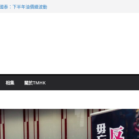
祖雲達斯挫車路士
 國泰：下半年油價續波動
命 警方：下週起嚴打交通違例
旬漢判囚四月
警改列詐騙案
相集
關於TMHK