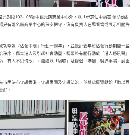
路元朗段102-108號中銀元朗商業中心外，以「毋忘佔中禍害 慎防動亂
場只有兩名屬商業中心的保安把守、沒有負責人在場看管或展示相關許
成功擊退『佔領中環』行動一週年」，並批評去年於佔領行動期間一些
治秩序，傷害港人及引起社會動盪，稱最終有關行動於「港人怒吼聲」
仍「有人不思悔改」，繼續以「鳩嗚」及提倡「港獨」製造事端，試圖
港市民決心守護香港、守護家園及守護法治，並將此展覽獻給「數以百
更好。