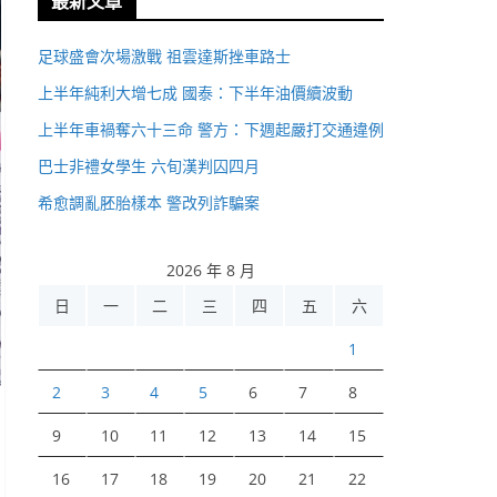
最新文章
足球盛會次場激戰 祖雲達斯挫車路士
上半年純利大增七成 國泰：下半年油價續波動
上半年車禍奪六十三命 警方：下週起嚴打交通違例
巴士非禮女學生 六旬漢判囚四月
希愈調亂胚胎樣本 警改列詐騙案
2026 年 8 月
日
一
二
三
四
五
六
1
2
3
4
5
6
7
8
9
10
11
12
13
14
15
16
17
18
19
20
21
22