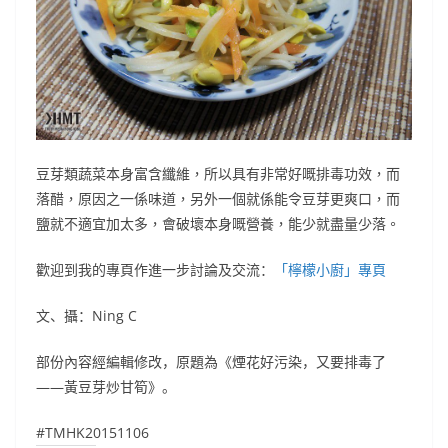
豆芽類蔬菜本身富含纖維，所以具有非常好嘅排毒功效，而
落醋，原因之一係味道，另外一個就係能令豆芽更爽口，而
鹽就不適宜加太多，會破壞本身嘅營養，能少就盡量少落。
歡迎到我的專頁作進一步討論及交流：
「檸檬小廚」專頁
文、攝：Ning C
部份內容經編輯修改，原題為《煙花好污染，又要排毒了
——黃豆芽炒甘筍》。
#TMHK20151106