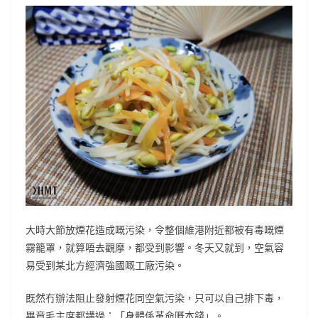
大時大節放煙花造成嘅污染，令整個維港附近都被有毒嘅煙
霧籠罩，就算唔去觀摩，都受到影響。冬天又就到，空氣容
易受到某北方經濟強國嘅工廠污染。
既然冇辦法阻止發射煙花同空氣污染，只可以自己排下毒，
畢竟毛主席都講過：「身體係革命嘅本錢」。