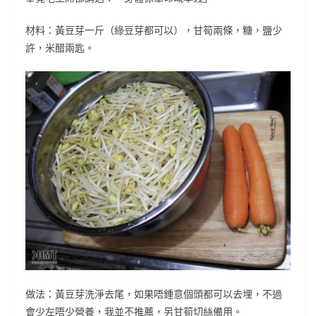
材料：黃豆芽一斤（綠豆芽都可以），甘筍兩條，糖，鹽少
許，米醋兩匙。
做法：黃豆芽洗淨去尾，如果唔鍾意個頭都可以去埋，不過
會少左唔少營養，我並不推薦，另甘筍切絲備用。