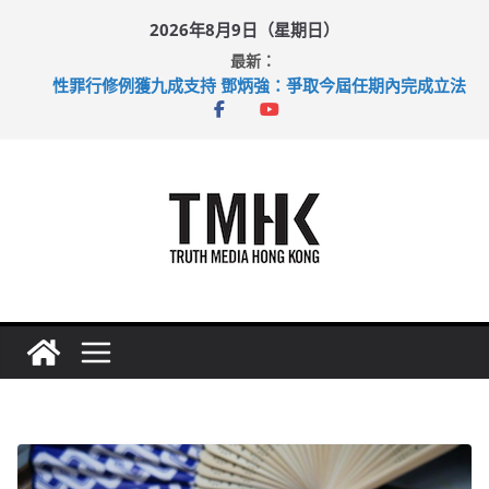
Skip
2026年8月9日（星期日）
to
最新：
content
拜仁熱身賽挫維拉 啟德主場館奪錦標
性罪行修例獲九成支持 鄧炳強：爭取今屆任期內完成立法
涉造假公屋富戶申報表 倉管員准保釋候訊
足球盛會次場激戰 祖雲達斯挫車路士
上半年純利大增七成 國泰：下半年油價續波動