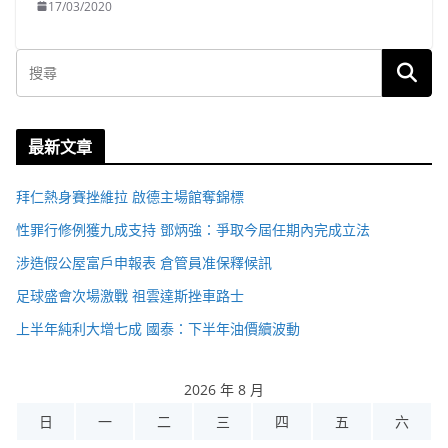
17/03/2020
最新文章
拜仁熱身賽挫維拉 啟德主場館奪錦標
性罪行修例獲九成支持 鄧炳強：爭取今屆任期內完成立法
涉造假公屋富戶申報表 倉管員准保釋候訊
足球盛會次場激戰 祖雲達斯挫車路士
上半年純利大增七成 國泰：下半年油價續波動
2026 年 8 月
日
一
二
三
四
五
六