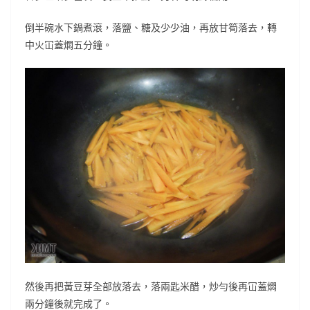
倒半碗水下鍋煮滾，落鹽、糖及少少油，再放甘筍落去，轉
中火冚蓋燜五分鐘。
然後再把黃豆芽全部放落去，落兩匙米醋，炒勻後再冚蓋燜
兩分鐘後就完成了。