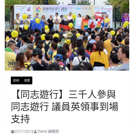
即時
港聞
【同志遊行】三千人參與
同志遊行 議員英領事到場
支持
07/11/2015
TMHK 編輯部