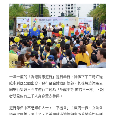
一年一度的「香港同志遊行」是日舉行，隊伍下午三時許從
維多利亞公園出發，遊行至金鐘政府總部，其後將於添馬公
園舉行集會。今年遊行主題為「喚醒平等 擁抱不一樣」，記
者所見約有三千人身穿黃衣參與。
遊行隊伍中不乏知名人士，「平機會」主席周一嶽、立法會
議員梁國雄、陳志全，及英國駐港澳總領事吳若蘭等均有到