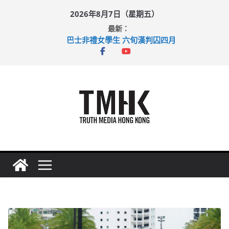
Skip
2026年8月7日（星期五）
to
最新：
content
巴士非禮女學生 六旬漢判囚四月
涉造假公屋富戶申報表 倉管員准保釋候訊
足球盛會次場激戰 祖雲達斯挫車路士
上半年純利大增七成 國泰：下半年油價續波動
上半年車禍奪六十三命 警方：下週起嚴打交通違例