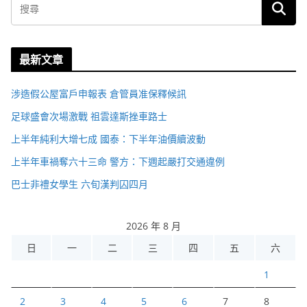
最新文章
涉造假公屋富戶申報表 倉管員准保釋候訊
足球盛會次場激戰 祖雲達斯挫車路士
上半年純利大增七成 國泰：下半年油價續波動
上半年車禍奪六十三命 警方：下週起嚴打交通違例
巴士非禮女學生 六旬漢判囚四月
2026 年 8 月
日
一
二
三
四
五
六
1
2
3
4
5
6
7
8