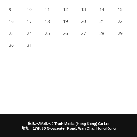
9
10
11
12
13
14
15
16
17
18
19
20
21
22
23
24
25
26
27
28
29
30
31
出版人/承印人：Truth Media (Hong Kong) Co Ltd
地址：17/F, 80 Gloucester Road, Wan Chai, Hong Kong