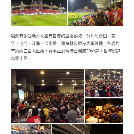
場外有多個地方均設有自發的直播觀戰，分別於沙田、美
孚、屯門、旺角、深水埗、薄扶林及香港大學等地，各處均
有約兩三百人匯集，賽事直到現時已開波20分鐘，暫時紀錄
為零比零。