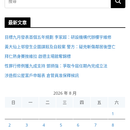
最新文章
目標九月發表首個五年規劃 李家超：研設機構代辦樓宇維修
黃大仙上邨發生企圖謀殺及自殺案 警方：疑兇斬傷鄰居後墮亡
拜仁熱身賽挫維拉 啟德主場館奪錦標
性罪行修例獲九成支持 鄧炳強：爭取今屆任期內完成立法
涉造假公屋富戶申報表 倉管員准保釋候訊
2026 年 8 月
日
一
二
三
四
五
六
1
2
3
4
5
6
7
8