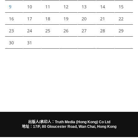
9
10
11
12
13
14
15
16
17
18
19
20
21
22
23
24
25
26
27
28
29
30
31
出版人/承印人：Truth Media (Hong Kong) Co Ltd
地址：17/F, 80 Gloucester Road, Wan Chai, Hong Kong