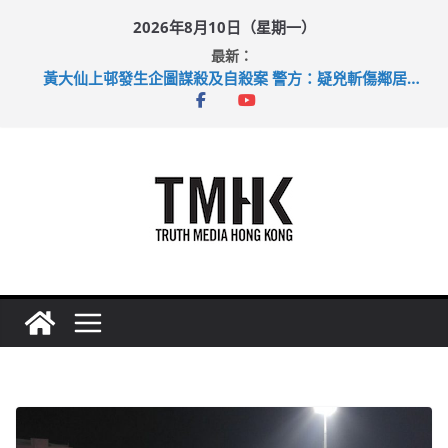
Skip
2026年8月10日（星期一）
to
最新：
content
目標九月發表首個五年規劃 李家超：研設機構代辦樓宇維修
黃大仙上邨發生企圖謀殺及自殺案 警方：疑兇斬傷鄰居後墮亡
拜仁熱身賽挫維拉 啟德主場館奪錦標
性罪行修例獲九成支持 鄧炳強：爭取今屆任期內完成立法
涉造假公屋富戶申報表 倉管員准保釋候訊