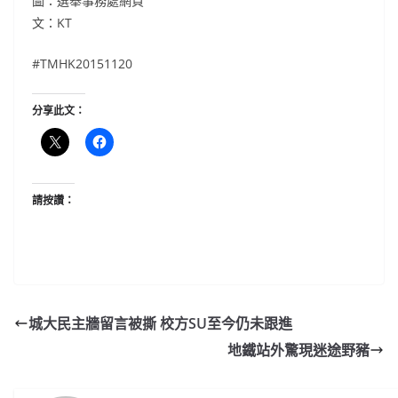
圖：選舉事務處網頁
文：KT
#‎TMHK20151120
分享此文：
請按讚：
城大民主牆留言被撕 校方SU至今仍未跟進
地鐵站外驚現迷途野豬