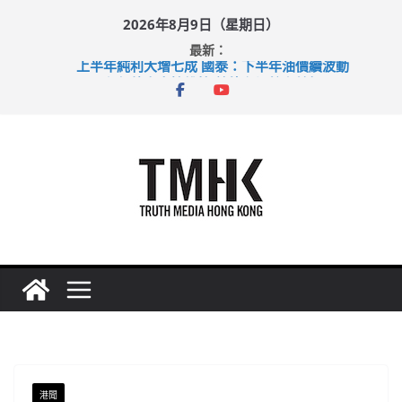
Skip
2026年8月9日（星期日）
to
最新：
content
上半年純利大增七成 國泰：下半年油價續波動
拜仁熱身賽挫維拉 啟德主場館奪錦標
性罪行修例獲九成支持 鄧炳強：爭取今屆任期內完成立法
涉造假公屋富戶申報表 倉管員准保釋候訊
足球盛會次場激戰 祖雲達斯挫車路士
港聞