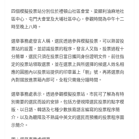
四個模擬投票站分別位於禮頓山社區會堂、梁顯利油麻地社
區中心、屯門大會堂及大埔社區中心，參觀時間為中午十二
時至晚上八時。
選舉事務處發言人稱，選民透過參與模擬投票，可以熟習投
票站的設置，並認識投票的程序。發言人又指，投票過程十
分簡單，選民只須在投票日當日攜同身份證明文件，前往指
定的投票站領取選票，並在選票上與所選擇的候選人姓名相
應的圓圈內以投票站提供的印章蓋上「剔」號，再將選票向
內對摺放進票箱內即可，全程只需幾分鐘時間。
選舉事務處表示，透過參觀模擬投票站，市民可了解為有特
別需要的選民而設的安排，包括方便視障選民投票的點字模
版、以日語、韓語及七種少數族裔語言編寫的投票程序簡
介，以及為聽障及不熟識中英文的選民而預備的投票程序圖
示簡介。