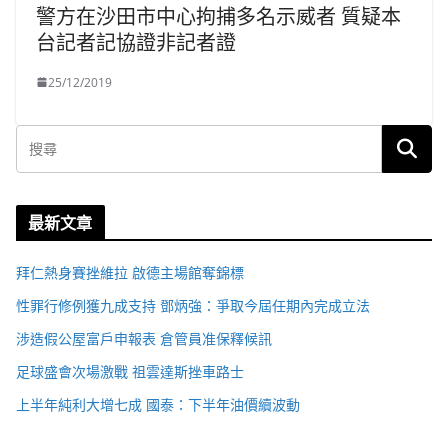
警方在沙田市中心拘捕多名示威者 質疑本
台記者記協證非記者證
25/12/2019
最新文章
拜仁熱身賽挫維拉 啟德主場館奪錦標
性罪行修例獲九成支持 鄧炳強：爭取今屆任期內完成立法
涉造假公屋富戶申報表 倉管員准保釋候訊
足球盛會次場激戰 祖雲達斯挫車路士
上半年純利大增七成 國泰：下半年油價續波動