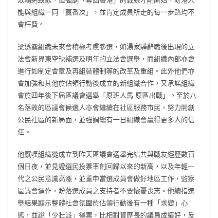
能與組織一同「贏番次」，並肯定成員所走的每一步路均不
會枉費。
梁透露組織未來會積極考慮參選，如湯家驊辭職後出現的立
法會新界東空缺補選及明年的立法會選舉，而組織內部亦會
進行如制定會章及再組裝體制等的改革及重組。此外他們亦
會加強和其他於佔領行動後成立的新組織合作，又承諾組織
會於四年後下屆區議會選舉「原班人馬 原區出戰」。至於八
名落敗的區議會候選人亦會繼續在社區服務市民，努力開創
公民社區的新局面，並強調總有一日組織會贏得更多人的信
任。
他感嘆組織從成立到昨天區議會選舉完結共與戰友經歷數百
個日夜，並見證選民投票率創回歸以來的新高，以及年輕一
代之公民意識高漲，並重申當選成員會做好地區工作，監察
區議會運作，盼落選成員之支持者不要懷憂喪志。他續指選
舉結果顯示整體社會氛圍於佔領行動後有一種「求變」心
態，並說「少壯派」得票，比相對資歷長的議員成績好，反