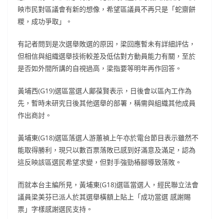
映市民對區議會有新的想像，希望區議員不再只是「蛇齋餅
糉，成功爭取」。
有記者問到是次選舉敗選的原因，梁回應暫未有詳細評估，
但相信與組織選舉技術較差及低估對方動員能力有關，至於
是否如外間所講的自視過高，梁指要等明年再作回答。
黃埔西(G19)選區當選人鄺葆賢表示，日後會以區內工作為
先，暫時未研究日後其他選舉的部署，稱需與組織其他成員
作出商討。
黃埔東(G18)選區落選人游蕙禎上午亦於電台節目表示雖然不
能取得勝利，現只以數百票落敗已感到好滿意及滿足，認為
這反映該區選民希望求變，但對手強勁樁腳導致落敗。
而就本台主編所見，黃埔東(G18)選區當選人，經民聯立法會
議員梁美芬已派人於其選舉橫額上貼上「成功當選 感謝賜
票」字樣感謝選民支持。