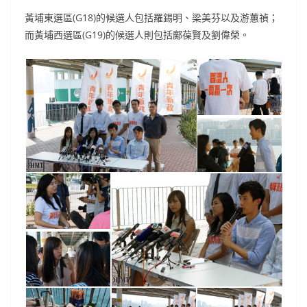
黃埔東選區(G18)的候選人包括羅錫明、梁美芬以及游蕙禎；
而黃埔西選區(G19)的候選人則包括鄺葆賢及劉偉榮。