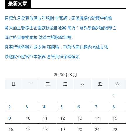
最新文章
目標九月發表首個五年規劃 李家超：研設機構代辦樓宇維修
黃大仙上邨發生企圖謀殺及自殺案 警方：疑兇斬傷鄰居後墮亡
拜仁熱身賽挫維拉 啟德主場館奪錦標
性罪行修例獲九成支持 鄧炳強：爭取今屆任期內完成立法
涉造假公屋富戶申報表 倉管員准保釋候訊
2026 年 8 月
日
一
二
三
四
五
六
1
2
3
4
5
6
7
8
9
10
11
12
13
14
15
16
17
18
19
20
21
22