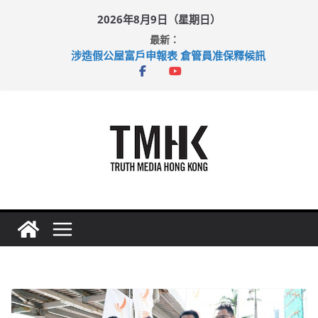
Skip
2026年8月9日（星期日）
to
最新：
content
涉造假公屋富戶申報表 倉管員准保釋候訊
目標九月發表首個五年規劃 李家超：研設機構代辦樓宇維修
黃大仙上邨發生企圖謀殺及自殺案 警方：疑兇斬傷鄰居後墮亡
拜仁熱身賽挫維拉 啟德主場館奪錦標
性罪行修例獲九成支持 鄧炳強：爭取今屆任期內完成立法