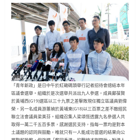
「青年新政」是日中午於紅磡碼頭舉行記者招待會總結本年
區議會選舉。組織於是次選舉共派出九人參選，成員鄺葆賢
於黃埔西(G19)選區以三十九票之差擊敗現任獨立區議員劉偉
榮，另一名成員游蕙禎於黃埔東(G18)以三百票之差不敵經民
聯立法會議員梁美芬。組織召集人梁頌恆透露九名參選人共
取得一萬二千五百多票，感謝選民支持，指每一票均是對本
土議題的認同與鼓勵，唯就只有一人能成功當選的結果向公
眾鞠躬致歉，但強調「奪回香港」的戰線才剛開始，盼港人