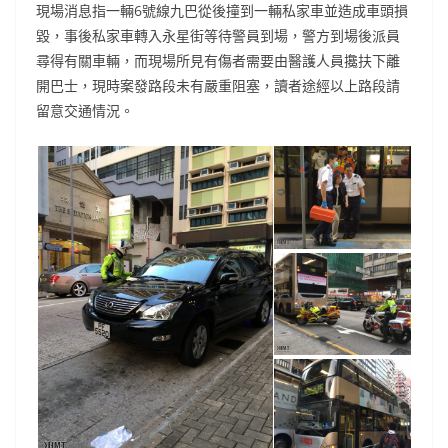
現場消息指一輛6號線九巴從後撞到一輛私家車並造成車頭損
毀，事後私家車轉入永星街等待警員到場，警方到場後派員
尋得有關車輛，而現場所見有傷者需要由醫護人員攙扶下離
開巴士，現時案發路段未有嚴重阻塞，讀者途經以上路段請
留意交通情況。