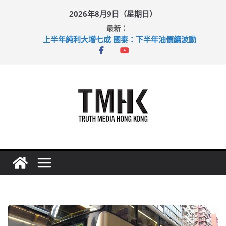
Skip
2026年8月9日（星期日）
to
最新：
content
上半年純利大增七成 國泰：下半年油價續波動
拜仁熱身賽挫維拉 啟德主場館奪錦標
性罪行修例獲九成支持 鄧炳強：爭取今屆任期內完成立法
涉造假公屋富戶申報表 倉管員准保釋候訊
足球盛會次場激戰 祖雲達斯挫車路士