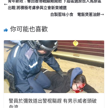
青年新政：奪回香港戰線剛開始 下屆區選原班人馬原區
出戰 將積極考慮參與立會新東補選
自製惹味小食 電飯煲蔥油餅
你可能也喜歡
警員於彌敦道出警棍驅趕 有男示威者頭破
血流