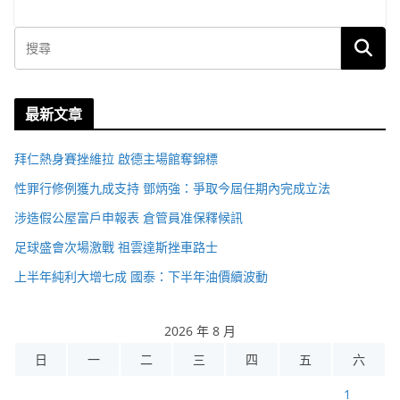
最新文章
拜仁熱身賽挫維拉 啟德主場館奪錦標
性罪行修例獲九成支持 鄧炳強：爭取今屆任期內完成立法
涉造假公屋富戶申報表 倉管員准保釋候訊
足球盛會次場激戰 祖雲達斯挫車路士
上半年純利大增七成 國泰：下半年油價續波動
2026 年 8 月
日
一
二
三
四
五
六
1