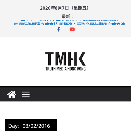
Skip
2026年8月7日（星期五）
to
最新：
content
上半年車禍奪六十三命 警方：下週起嚴打交通違例
性罪行修例獲九成支持 鄧炳強：爭取今屆任期內完成立法
涉造假公屋富戶申報表 倉管員准保釋候訊
足球盛會次場激戰 祖雲達斯挫車路士
上半年純利大增七成 國泰：下半年油價續波動
Day:
03/02/2016