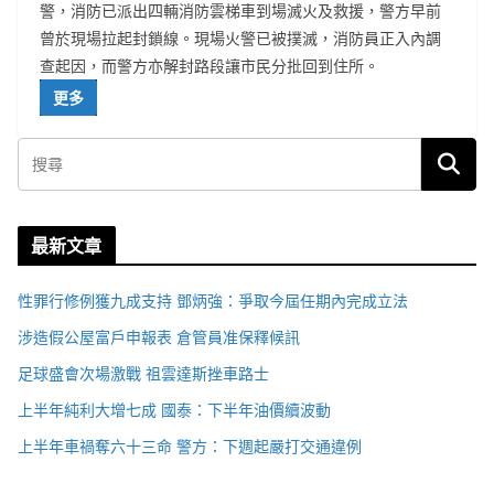
警，消防已派出四輛消防雲梯車到場滅火及救援，警方早前
曾於現場拉起封鎖線。現場火警已被撲滅，消防員正入內調
查起因，而警方亦解封路段讓市民分批回到住所。
更多
最新文章
性罪行修例獲九成支持 鄧炳強：爭取今屆任期內完成立法
涉造假公屋富戶申報表 倉管員准保釋候訊
足球盛會次場激戰 祖雲達斯挫車路士
上半年純利大增七成 國泰：下半年油價續波動
上半年車禍奪六十三命 警方：下週起嚴打交通違例