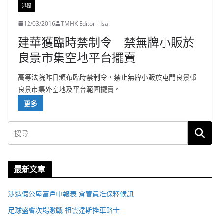
港聞
12/03/2016
TMHK Editor - Isa
建華獲臨時禁制令 禁無牌小販於
良景市集空地平台擺賣
高等法院昨日頒布臨時禁制令，禁止無牌小販於屯門良景邨
良景市集外空地及平台範圍擺賣。
更多
最新文章
涉造假公屋富戶申報表 倉管員准保釋候訊
足球盛會次場激戰 祖雲達斯挫車路士