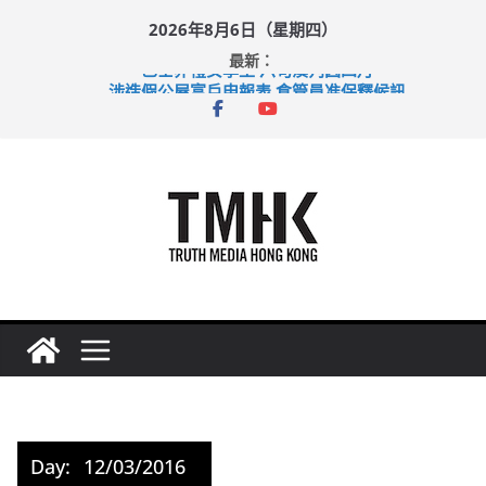
Skip
2026年8月6日（星期四）
to
最新：
content
巴士非禮女學生 六旬漢判囚四月
涉造假公屋富戶申報表 倉管員准保釋候訊
足球盛會次場激戰 祖雲達斯挫車路士
上半年純利大增七成 國泰：下半年油價續波動
上半年車禍奪六十三命 警方：下週起嚴打交通違例
Day:
12/03/2016