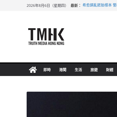
Skip
最新：
希愈調亂胚胎樣本 
2026年8月6日（星期四）
to
足球盛會次場激戰 
上半年純利大增七成
content
上半年車禍奪六十三
巴士非禮女學生 六
即時
港聞
生活
旅遊
財經