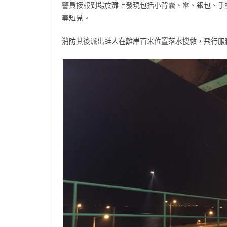
警員接報到場於灘上發現包括小背囊、傘、銀包、手
尋短見。
消防其後派出蛙人在離岸百米位置落水搜救，飛行服