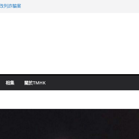
警改列詐騙案
祖雲達斯挫車路士
 國泰：下半年油價續波動
命 警方：下週起嚴打交通違例
旬漢判囚四月
相集
關於TMHK