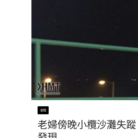
港聞
老婦傍晚小欖沙灘失蹤
發現