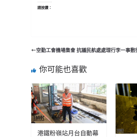
請按讚：
空勤工會機場集會 抗議民航處處理行李一事敷
你可能也喜歡
港鐵粉嶺站月台自動幕