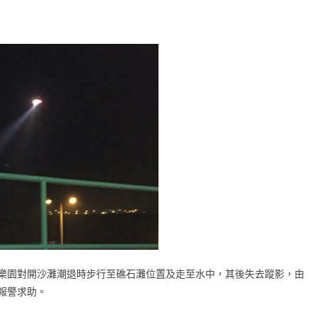
樂園對開沙灘潮退時步行至礁石灘位置及走至水中，其後失去蹤影，由
報警求助。