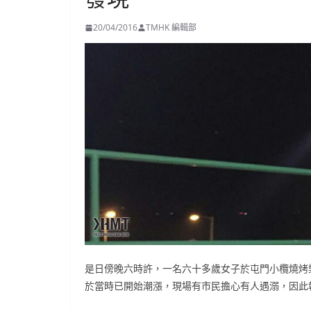
20/04/2016
TMHK 編輯部
是日傍晚六時許，一名六十多歲女子於屯門小欖燒烤
於當時已開始潮漲，現場有市民擔心有人遇溺，因此