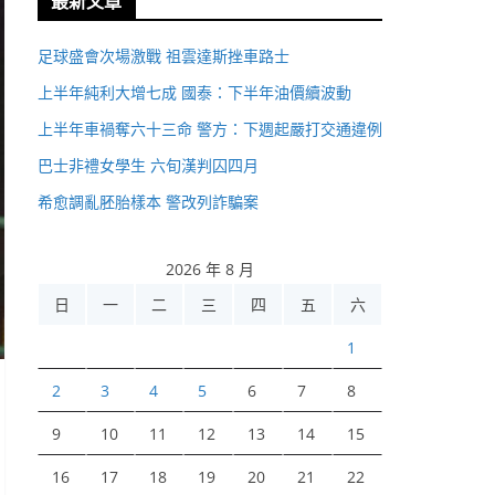
最新文章
足球盛會次場激戰 祖雲達斯挫車路士
上半年純利大增七成 國泰：下半年油價續波動
上半年車禍奪六十三命 警方：下週起嚴打交通違例
巴士非禮女學生 六旬漢判囚四月
希愈調亂胚胎樣本 警改列詐騙案
2026 年 8 月
日
一
二
三
四
五
六
1
2
3
4
5
6
7
8
9
10
11
12
13
14
15
16
17
18
19
20
21
22