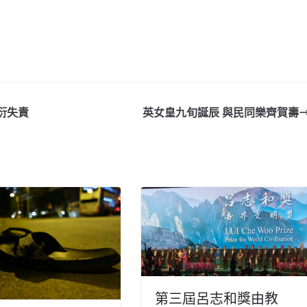
衍失責
英女皇九旬誕辰 與民同樂齊賀壽
第三屆呂志和獎由教