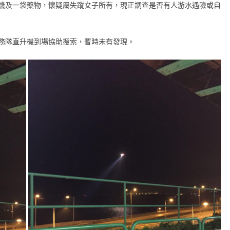
機及一袋藥物，懷疑屬失蹤女子所有，現正調查是否有人游水遇險或自
務隊直升機到場協助搜索，暫時未有發現。