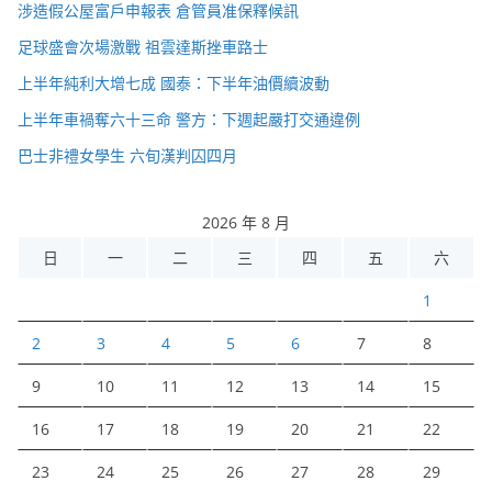
涉造假公屋富戶申報表 倉管員准保釋候訊
足球盛會次場激戰 祖雲達斯挫車路士
上半年純利大增七成 國泰：下半年油價續波動
上半年車禍奪六十三命 警方：下週起嚴打交通違例
巴士非禮女學生 六旬漢判囚四月
2026 年 8 月
日
一
二
三
四
五
六
1
2
3
4
5
6
7
8
9
10
11
12
13
14
15
16
17
18
19
20
21
22
23
24
25
26
27
28
29