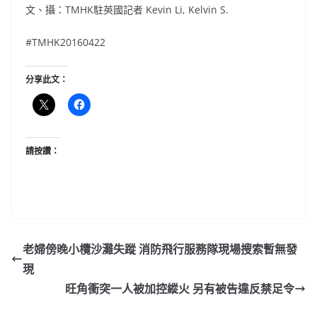
文、攝：
TMHK駐英國記者 Kevin Li, Kelvin S.
#‎TMHK20160422
分享此文：
請按讚：
老婦傍晚小欖沙灘失蹤 消防飛行服務隊現場搜索暫無發
現
旺角衝突一人被加控縱火 另有被告違反禁足令