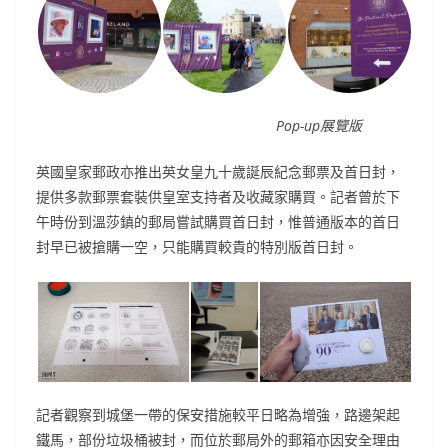
Pop-up展覽版
英國皇家郵政亦推出英女皇九十歲誕辰紀念郵票及首日封，
提供多款郵票套裝供皇室支持者及收藏家購買。記者曾於下
午時份到溫莎鎮的郵局嘗試購買首日封，惟普通版本的首日
封早已被搶購一空，只能購買較貴的特別版首日封。
記者觀察到城堡一帶的保安措施較平日略為增強，路邊架起
鐵馬，部份垃圾桶被封，而位於郵局外的郵箱亦因安全理由