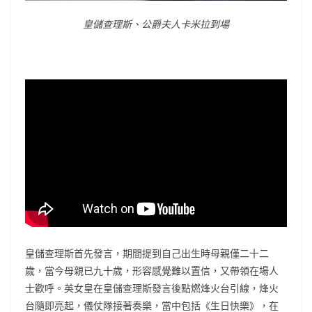
皇儲查理斯、公爵夫人卡米拉到場
皇儲查理斯首先發言，期間提到自己出生時母親僅二十二
歲，當今母親已九十歲，形容感覺難以置信，又帶領在場人
士歡呼。英女皇在皇儲查理斯發言後點燃烽火台引線，烽火
台隨即亮起，儀仗隊接著奏樂，當中包括《生日快樂》，在