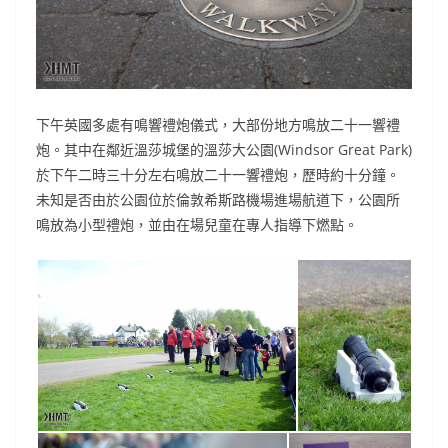
下午英國多處有鳴響禮炮儀式，大部份地方鳴放二十一響禮
炮。其中在鄰近溫莎城堡的溫莎大公園(Windsor Great Park)
於下午二時三十分左右鳴放二十一響禮炮，歷時約十分鐘。
未知是否由於公園位於倫敦希斯路機場進場航道下，公園所
鳴放為小型禮炮，並由在場兒童在專人指導下燃點。