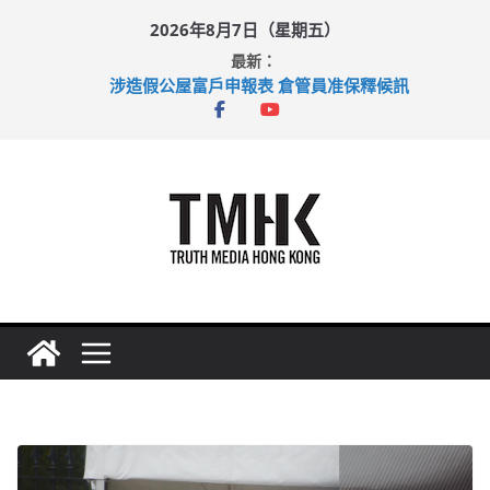
Skip
2026年8月7日（星期五）
to
最新：
content
巴士非禮女學生 六旬漢判囚四月
涉造假公屋富戶申報表 倉管員准保釋候訊
足球盛會次場激戰 祖雲達斯挫車路士
上半年純利大增七成 國泰：下半年油價續波動
上半年車禍奪六十三命 警方：下週起嚴打交通違例