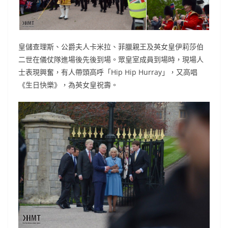
皇儲查理斯、公爵夫人卡米拉、菲臘親王及英女皇伊莉莎伯
二世在儀仗隊進場後先後到場。眾皇室成員到場時，現場人
士表現興奮，有人帶頭高呼「Hip Hip Hurray」，又高唱
《生日快樂》，為英女皇祝壽。