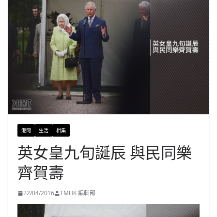
港聞
生活
相集
英女皇九旬誕辰 與民同樂
齊賀壽
22/04/2016
TMHK 編輯部