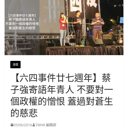
港聞
【六四事件廿七週年】蔡
子強寄語年青人 不要對一
個政權的憎恨 蓋過對蒼生
的慈悲
05/06/2016
TMHK 編輯部