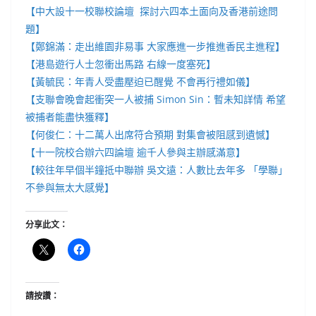
【中大設十一校聯校論壇 探討六四本土面向及香港前途問
題】
【鄭錦滿：走出維園非易事 大家應進一步推進香民主進程】
【港島遊行人士忽衝出馬路 右線一度塞死】
【黃毓民：年青人受盡壓迫已醒覺 不會再行禮如儀】
【支聯會晚會起衝突一人被捕 Simon Sin：暫未知詳情 希望
被捕者能盡快獲釋】
【何俊仁：十二萬人出席符合預期 對集會被阻感到遺憾】
【十一院校合辦六四論壇 逾千人參與主辦感滿意】
【較往年早個半鐘抵中聯辦 吳文遠：人數比去年多 「學聯」
不參與無太大感覺】
分享此文：
請按讚：