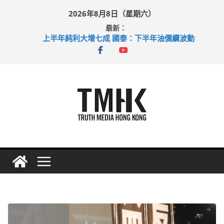
Skip
2026年8月8日（星期六）
to
最新：
content
上半年純利大增七成 國泰：下半年油價續波動
拜仁熱身賽挫維拉 啟德主場館奪錦標
性罪行修例獲九成支持 鄧炳強：爭取今屆任期內完成立法
涉造假公屋富戶申報表 倉管員准保釋候訊
足球盛會次場激戰 祖雲達斯挫車路士