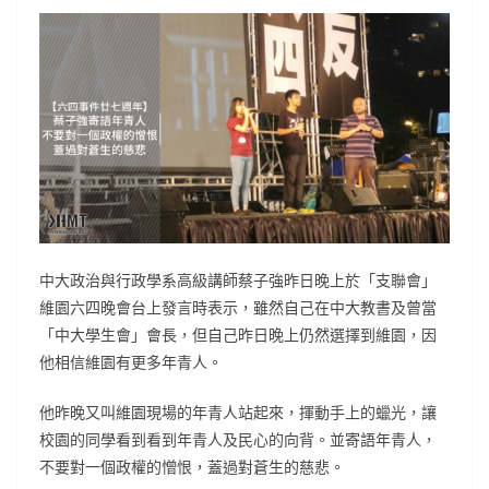
中大政治與行政學系高級講師蔡子強昨日晚上於「支聯會」
維園六四晚會台上發言時表示，雖然自己在中大教書及曾當
「中大學生會」會長，但自己昨日晚上仍然選擇到維園，因
他相信維園有更多年青人。
他昨晚又叫維園現場的年青人站起來，揮動手上的蠟光，讓
校園的同學看到看到年青人及民心的向背。並寄語年青人，
不要對一個政權的憎恨，蓋過對蒼生的慈悲。