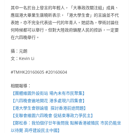
其中一名於台上發言的年輕人，「大專政改關注組」成員、
應屆港大畢業生唐曉昕表示，「港大學生會」的言論並不代
表她，亦不完全代表這一代的年青人。她認為，學術討論任
何時候都可以舉行，但對大陸政府鎮壓人民的控訴，一定要
在六四晚舉行。
攝：元朗
文：Kevin Li
#TMHK20160605 #20160604
相關報導：
【團體維園外設街站 場內未有市民聚集】
【六四晚會遍地開花 港多處現六四集會】
【港大學生會辦論壇 探討香港前途問題】
【支聯會維園六四晚會 促結束專政力爭民主】
【鄭松泰：我怕個仔廿年後問我 點解香港被殖民 市民仍能坐
以待斃 高呼建設民主中國】