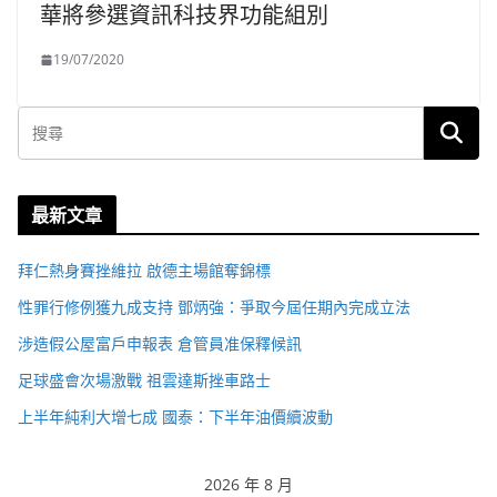
華將參選資訊科技界功能組別
19/07/2020
最新文章
拜仁熱身賽挫維拉 啟德主場館奪錦標
性罪行修例獲九成支持 鄧炳強：爭取今屆任期內完成立法
涉造假公屋富戶申報表 倉管員准保釋候訊
足球盛會次場激戰 祖雲達斯挫車路士
上半年純利大增七成 國泰：下半年油價續波動
2026 年 8 月