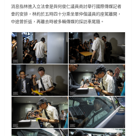
消息指林進入立法會是與何俊仁議員商討舉行國際傳媒記者
會的安排，林約於五時四十分乘坐單仲偕議員的座駕離開，
中途曾折返，再離去時被多輛傳媒的採訪車尾隨。