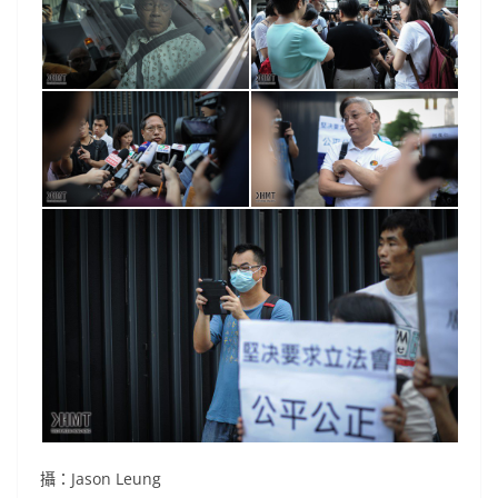
攝：Jason Leung