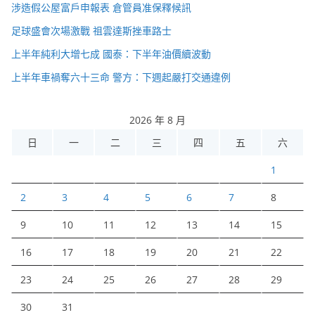
涉造假公屋富戶申報表 倉管員准保釋候訊
足球盛會次場激戰 祖雲達斯挫車路士
上半年純利大增七成 國泰：下半年油價續波動
上半年車禍奪六十三命 警方：下週起嚴打交通違例
2026 年 8 月
日
一
二
三
四
五
六
1
2
3
4
5
6
7
8
9
10
11
12
13
14
15
16
17
18
19
20
21
22
23
24
25
26
27
28
29
30
31