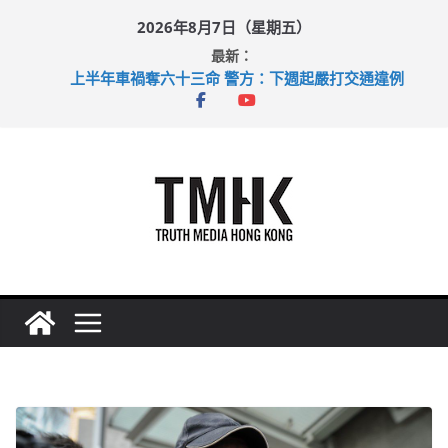
Skip
2026年8月7日（星期五）
to
最新：
content
上半年車禍奪六十三命 警方：下週起嚴打交通違例
性罪行修例獲九成支持 鄧炳強：爭取今屆任期內完成立法
涉造假公屋富戶申報表 倉管員准保釋候訊
足球盛會次場激戰 祖雲達斯挫車路士
上半年純利大增七成 國泰：下半年油價續波動