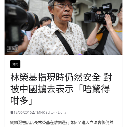
港聞
林榮基指現時仍然安全 對
被中國擄去表示「唔驚得
咁多」
19/06/2016
TMHK Editor - Liona
銅鑼灣書店店長林榮基在離開遊行隊伍至進入立法會後仍然