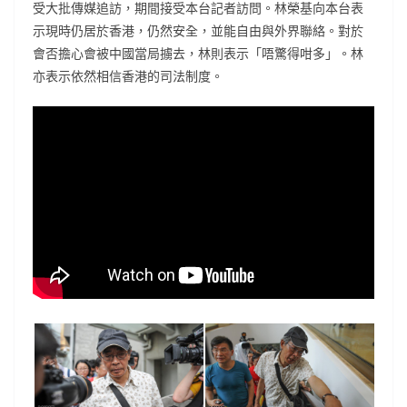
受大批傳媒追訪，期間接受本台記者訪問。林榮基向本台表
示現時仍居於香港，仍然安全，並能自由與外界聯絡。對於
會否擔心會被中國當局擄去，林則表示「唔驚得咁多」。林
亦表示依然相信香港的司法制度。