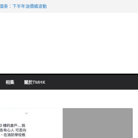
 國泰：下半年油價續波動
啟德主場館奪錦標
持 鄧炳強：爭取今屆任期內完成立法
表 倉管員准保釋候訊
祖雲達斯挫車路士
相集
關於TMHK