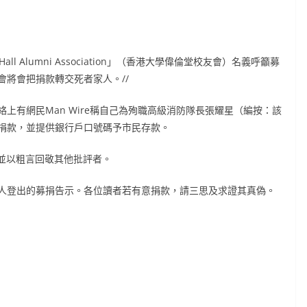
all Alumni Association」（香港大學偉倫堂校友會）名義呼籲募
將會把捐款轉交死者家人。//
上有網民Man Wire稱自己為殉職高級消防隊長張耀星（編按：該
捐款，並提供銀行戶口號碼予市民存款。
文並以粗言回敬其他批評者。
人登出的募捐告示。各位讀者若有意捐款，請三思及求證其真偽。