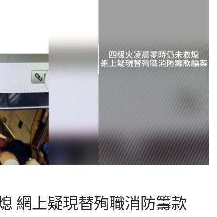
熄 網上疑現替殉職消防籌款