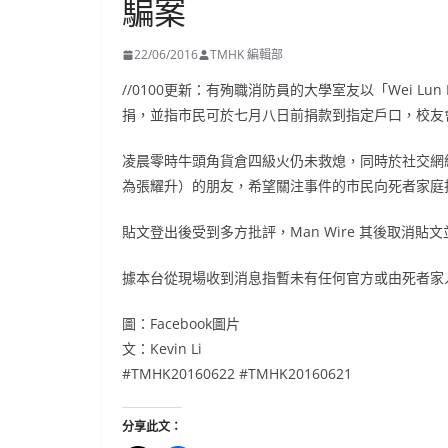
騙案
22/06/2016
TMHK 編輯部
//0100更新：有殉職消防員的大學室友以「Wei Lun H
捐，並指市民可於七月八日前捐款到指定戶口，校友會
凌晨零時牛頭角貨倉四級火仍未救熄，同時於社交網絡
為張耀升）的朋友，希望關注事件的市民向死者家庭
貼文登出後受到多方批評，Man Wire 其後取消貼
據本台從現場收到消息指暫未有任何官方或由死者家
圖：Facebook圖片
文：Kevin Li
‪#‎TMHK20160622 ‪#TMHK20160621
分享此文：