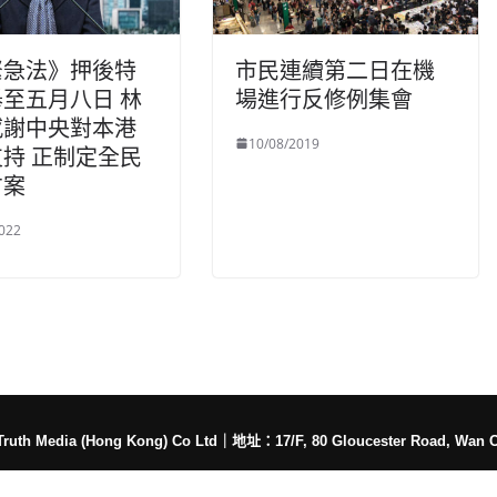
緊急法》押後特
市民連續第二日在機
至五月八日 林
場進行反修例集會
感謝中央對本港
10/08/2019
持 正制定全民
方案
022
h Media (Hong Kong) Co Ltd
｜
地址：17/F, 80 Gloucester Road, Wan 