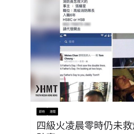
即時
港聞
四級火凌晨零時仍未救