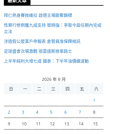
最新文章
拜仁熱身賽挫維拉 啟德主場館奪錦標
性罪行修例獲九成支持 鄧炳強：爭取今屆任期內完成
立法
涉造假公屋富戶申報表 倉管員准保釋候訊
足球盛會次場激戰 祖雲達斯挫車路士
上半年純利大增七成 國泰：下半年油價續波動
2026 年 8 月
日
一
二
三
四
五
六
1
2
3
4
5
6
7
8
9
10
11
12
13
14
15