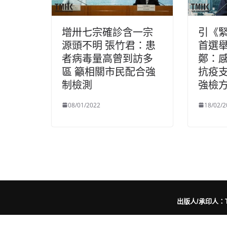
增卅七宗確診含一宗
引《
源頭不明 張竹君：患
首選舉
者病毒量高曾到訪多
鄭：
區 籲相關市民配合強
抗疫支
制檢測
強檢
08/01/2022
18/02/2
出版人/承印人：Trut