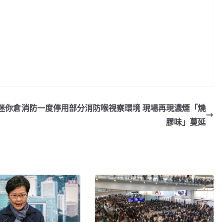
迷你倉
消防一度停用部分消防喉視察環境 現場再現濃煙「燒
膠味」蔓延