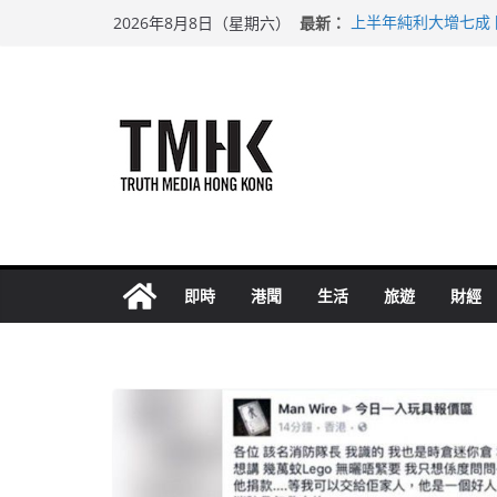
Skip
最新：
上半年純利大增七成
2026年8月8日（星期六）
to
拜仁熱身賽挫維拉 
性罪行修例獲九成支
content
涉造假公屋富戶申報
足球盛會次場激戰 
即時
港聞
生活
旅遊
財經