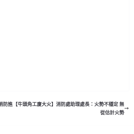
消防進
【牛頭角工廈大火】消防處助理處長：火勢不穩定 無
從估計火勢