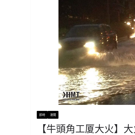
即時
港聞
【牛頭角工厦大火】大