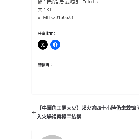
攝：特約記者 武媚娘、Zulu Lo
文：KT
#TMHK20160623
分享此文：
請按讚：
【牛頭角工厦大火】起火逾四十小時仍未救熄 
入火場視察樓宇結構