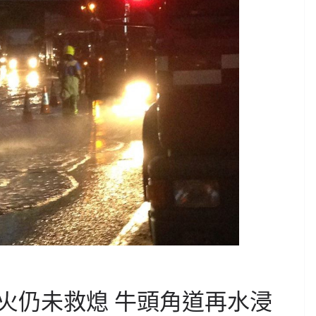
火仍未救熄 牛頭角道再水浸