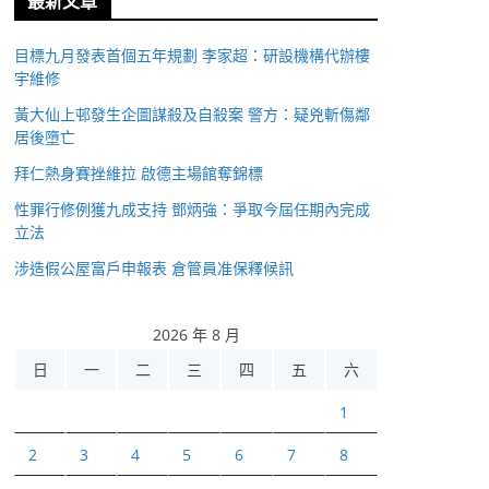
最新文章
目標九月發表首個五年規劃 李家超：研設機構代辦樓
宇維修
黃大仙上邨發生企圖謀殺及自殺案 警方：疑兇斬傷鄰
居後墮亡
拜仁熱身賽挫維拉 啟德主場館奪錦標
性罪行修例獲九成支持 鄧炳強：爭取今屆任期內完成
立法
涉造假公屋富戶申報表 倉管員准保釋候訊
2026 年 8 月
日
一
二
三
四
五
六
1
2
3
4
5
6
7
8