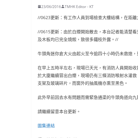
23/06/2016
TMHK Editor - KT
//0623更新：有工作人員到場檢查大樓結構，在距
//0615更新：由於白煙開始散去，本台記者能清
及木板均已完全燒燬，致很多鐵枝外露。//
牛頭角迷你倉大火由起火至今逾四十小時仍未救熄，
在早上五時半左右，現場已天光，有消防人員開始收
於大廈繼續冒出白煙，現場仍有三條消防喉射水灌救
支架及玻璃碎片，而窗外的抽風機亦熏至黑色。
此外早前因去水有問題而需緊急通渠的牛頭角道向九
請繼續留意本台更新。
圖集連結