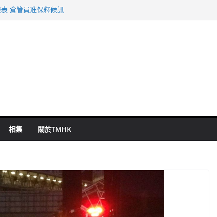
表 倉管員准保釋候訊
年規劃 李家超：研設機構代辦樓宇維修
謀殺及自殺案 警方：疑兇斬傷鄰居後墮亡
啟德主場館奪錦標
持 鄧炳強：爭取今屆任期內完成立法
相集
關於TMHK