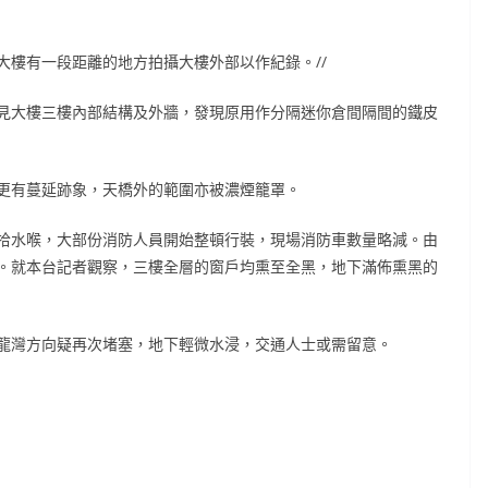
離大樓有一段距離的地方拍攝大樓外部以作紀錄。//
楚看見大樓三樓內部結構及外牆，發現原用作分隔迷你倉間隔間的鐵皮
更有蔓延跡象，天橋外的範圍亦被濃煙籠罩。
拾水喉，大部份消防人員開始整頓行裝，現場消防車數量略減。由
。就本台記者觀察，三樓全層的窗戶均熏至全黑，地下滿佈熏黑的
龍灣方向疑再次堵塞，地下輕微水浸，交通人士或需留意。