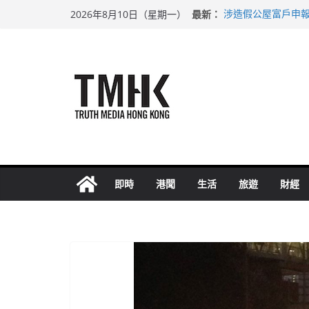
Skip
最新：
涉造假公屋富戶申報
2026年8月10日（星期一）
to
目標九月發表首個五
黃大仙上邨發生企圖
content
拜仁熱身賽挫維拉 
性罪行修例獲九成支
即時
港聞
生活
旅遊
財經