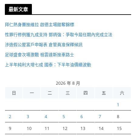
最新文章
拜仁熱身賽挫維拉 啟德主場館奪錦標
性罪行修例獲九成支持 鄧炳強：爭取今屆任期內完成立法
涉造假公屋富戶申報表 倉管員准保釋候訊
足球盛會次場激戰 祖雲達斯挫車路士
上半年純利大增七成 國泰：下半年油價續波動
2026 年 8 月
日
一
二
三
四
五
六
1
2
3
4
5
6
7
8
9
10
11
12
13
14
15