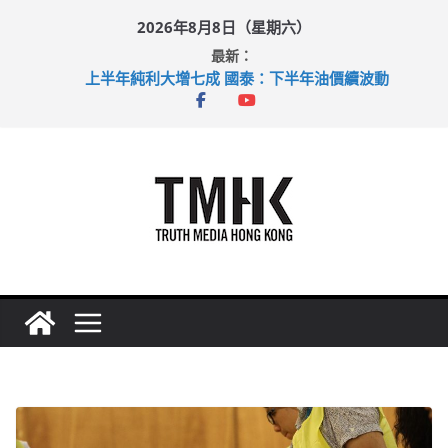
Skip
2026年8月8日（星期六）
to
最新：
content
上半年純利大增七成 國泰：下半年油價續波動
拜仁熱身賽挫維拉 啟德主場館奪錦標
性罪行修例獲九成支持 鄧炳強：爭取今屆任期內完成立法
涉造假公屋富戶申報表 倉管員准保釋候訊
足球盛會次場激戰 祖雲達斯挫車路士