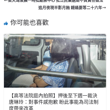
梁天琦凌晨一時抵點票中心 批泛民棄選是不負責任做法
追月夜現半影月蝕 錯過要等二十六年
你可能也喜歡
【高等法院庭內拍照】押後至下週一裁決
唐琳玲：對事件感抱歉 盼此事能為司法制
度帶來改革