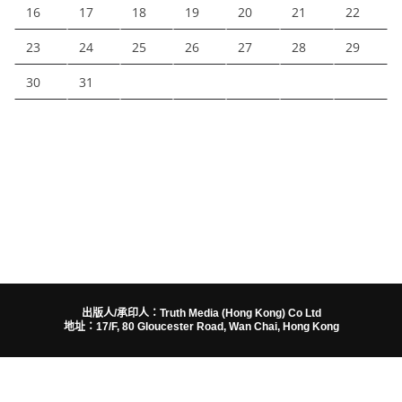
16
17
18
19
20
21
22
23
24
25
26
27
28
29
30
31
出版人/承印人：Truth Media (Hong Kong) Co Ltd
地址：17/F, 80 Gloucester Road, Wan Chai, Hong Kong