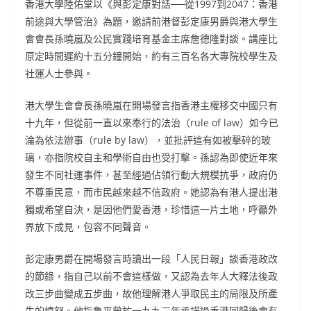
香港大學陸佑堂以《與彭定康對話──從1997到2047：香港
前途與大學管治》為題，邀請前港督彭定康男爵與港大學生
會會長孫曉嵐及公民實踐培育基金主席詹德隆對談。講座比
原定時間遲約十五分鐘開始，約有三百名各大專院校學生及
社運人士參與。
港大學生會會長孫曉嵐在開場發言指香港主權移交中國只有
十九年，但從前一直以來奉行的法治（rule of law）如今已
淪為依法辦事（rule by law），並批評這有如被擊碎的玻
璃，亦指院校自主和學術自由也受打擊。孫認為即使近年來
發生不同社運事件，甚至經過佔領行動大規模抗爭，政府仍
不尊重民意，而市民越來越不信政府。她認為有港人提出港
獨或希望自決，是因他們愛香港，珍惜這一片土地，呼籲外
界放下成見，包容不同聲音。
彭定康男爵在開場發言時讀出一段「人民日報」談香港政改
的節錄，指自己以前不會這樣做，又認為去年人大釋法後政
改三步曲變成五步曲，故他理解港人爭取民主的局限及所產
生的憤怒。他指魯平曾於一九九三年承諾過香港回歸後會有