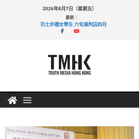
Skip
2026年8月7日（星期五）
to
最新：
content
巴士非禮女學生 六旬漢判囚四月
涉造假公屋富戶申報表 倉管員准保釋候訊
足球盛會次場激戰 祖雲達斯挫車路士
上半年純利大增七成 國泰：下半年油價續波動
上半年車禍奪六十三命 警方：下週起嚴打交通違例