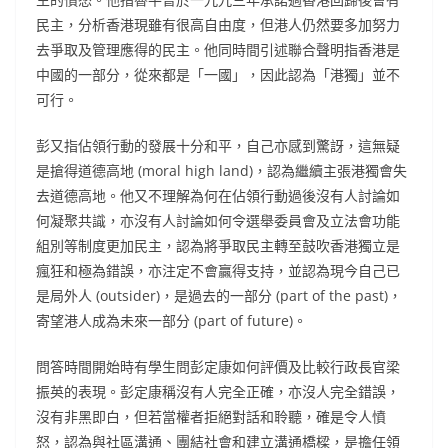
民主，分析香港現雖有很高自由度，但港人仍然要多加努力
去爭取及管理應得的民主。他同時間引述聯合聲明指香港是
中國的一部分，從來都是「一國」，因此認為「港獨」並不
可行。
彭又指佔領行動的發展十分和平，自己亦感到驚訝，這無疑
是搶得道德高地 (moral high land)，認為繼續主張港獨會失
去道德高地。他又不理解為何在佔領行動過後沒有人討論如
何凝聚共識，亦沒有人討論如何令選舉委員會及立法會功能
組別等制度更加民主，認為將爭取民主轉至鼓吹香港獨立是
瘋狂和極為錯誤，亦注定不會贏得支持，並認為現今自己已
是局外人 (outsider)，是過去的一部分 (part of the past)，
寄望港人成為未來一部分 (part of future)。
問答時間開始時有學生問彭定康如何評價及比較行政長官梁
振英的表現。彭定康稱沒有人完全正確，亦沒人完全錯誤，
沒有非黑即白，但若當權者拒絕對話和聆聽，確是令人憤
怒，認為與社區溝通、團結社會和建立溝通橋樑，是擔任領