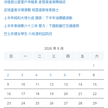
涉造假公屋富戶申報表 倉管員准保釋候訊
足球盛會次場激戰 祖雲達斯挫車路士
上半年純利大增七成 國泰：下半年油價續波動
上半年車禍奪六十三命 警方：下週起嚴打交通違例
巴士非禮女學生 六旬漢判囚四月
2026 年 8 月
日
一
二
三
四
五
六
1
2
3
4
5
6
7
8
9
10
11
12
13
14
15
16
17
18
19
20
21
22
23
24
25
26
27
28
29