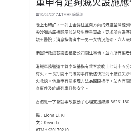
重申有足夠滅火設施應
10/02/2017
TMHK 編輯部
晚上七時許，一列由金鐘往荃灣方向的港鐵荃灣線列
尖沙嘴站廣播顯示該站發生嚴重事故，要求所有乘客
親王醫院；消息指傷者中一男一女情況危殆，六人嚴
港鐵行政總裁梁國權指公司關注事情，並向所有傷者
港鐵車務營運主管李聖基指有乘客於晚上七時十五分
有火，車長打開車門確認事件後儘快把列車駛往尖沙
火救熄。他重申有關處理方法為國際標準，站內有關
查事件及維護列車日後安全。
香港紅十字會就事故啟動了心理支援熱線 362611
攝：Liona Li, KT
文：Kevin Li
#TMHK20170210