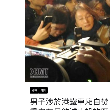
即時
港聞
男子涉於港鐵車廂自焚