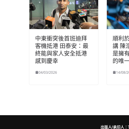
中東衝突後首班迪拜
順利
客機抵港 田泰安：最
講 陳
終能與家人安全抵港
是擁
感到慶幸
的唯
04/03/2026
14/08/2
出版人/承印人：Trut