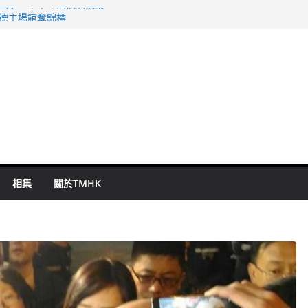
 國泰：下半年油價續波動
啟德主場館奪錦標
持 鄧炳強：爭取今屆任期內完成立法
表 倉管員准保釋候訊
祖雲達斯挫車路士
相集
關於TMHK