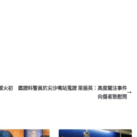
縱火初
鑑證科警員於尖沙嘴站蒐證 梁振英：高度關注事件
向傷者致慰問