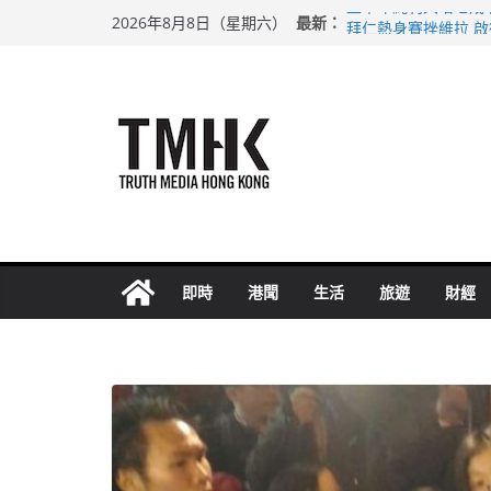
Skip
最新：
上半年純利大增七成
2026年8月8日（星期六）
to
拜仁熱身賽挫維拉 
性罪行修例獲九成支
content
涉造假公屋富戶申報
足球盛會次場激戰 
即時
港聞
生活
旅遊
財經