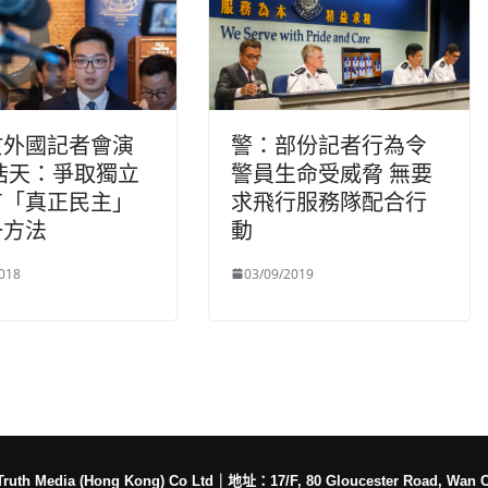
於外國記者會演
警：部份記者行為令
浩天：爭取獨立
警員生命受威脅 無要
有「真正民主」
求飛行服務隊配合行
一方法
動
018
03/09/2019
h Media (Hong Kong) Co Ltd
｜
地址：17/F, 80 Gloucester Road, Wan 