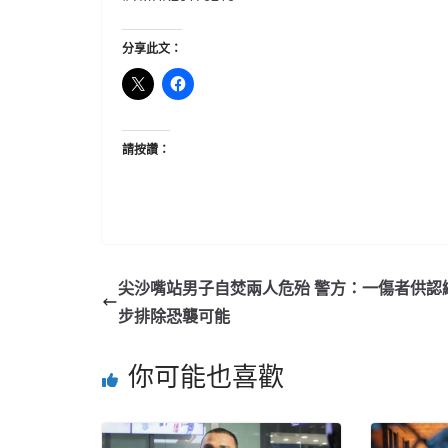
分享此文：
請按讚：
尖沙嘴站男子自焚兩人危殆 警方：一傷者供認
步排除恐襲可能
你可能也喜歡