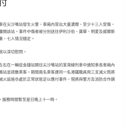
付
車在尖沙嘴站發生火警，車廂內冒出大量濃煙，至少十三人受傷，
離開該站。事件中傷者被分別送往伊利沙伯、廣華、明愛及威爾斯
重，七人情況穩定。
致以深切慰問。
左右在一輛從金鐘站開往尖沙嘴站的荃灣線列車中通知車長車廂內
嘴站並疏散乘客。期間兩名乘客連同一名港鐵職員用三支滅火筒將
滅火設施亦處於正常狀態足以應付事件，現將與警方及消防合作調
80，服務時間暫至是日晚上十一時。