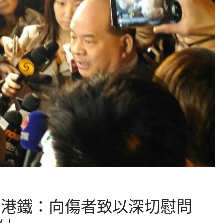
 港鐵：向傷者致以深切慰問