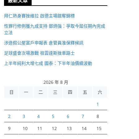
最新文章
拜仁熱身賽挫維拉 啟德主場館奪錦標
性罪行修例獲九成支持 鄧炳強：爭取今屆任期內完成
立法
涉造假公屋富戶申報表 倉管員准保釋候訊
足球盛會次場激戰 祖雲達斯挫車路士
上半年純利大增七成 國泰：下半年油價續波動
2026 年 8 月
日
一
二
三
四
五
六
1
2
3
4
5
6
7
8
9
10
11
12
13
14
15