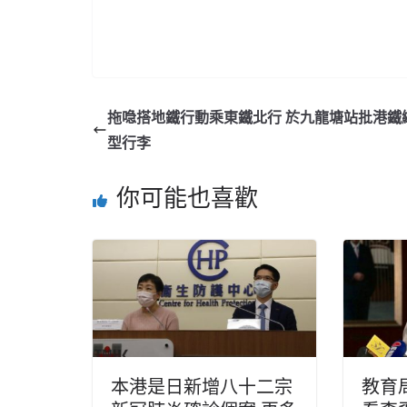
拖喼搭地鐵行動乘東鐵北行 於九龍塘站批港鐵
型行李
你可能也喜歡
本港是日新增八十二宗
教育