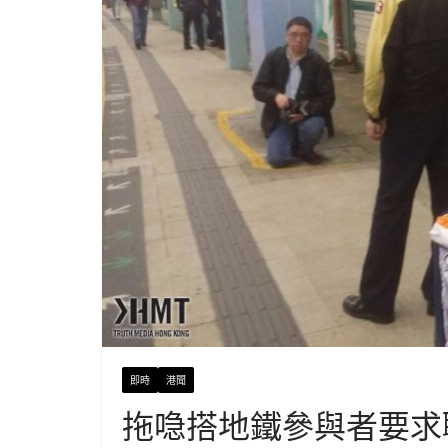
即時
港聞
拖喼搭地鐵參與者要求