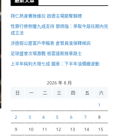
最新文章
拜仁熱身賽挫維拉 啟德主場館奪錦標
性罪行修例獲九成支持 鄧炳強：爭取今屆任期內完
成立法
涉造假公屋富戶申報表 倉管員准保釋候訊
足球盛會次場激戰 祖雲達斯挫車路士
上半年純利大增七成 國泰：下半年油價續波動
2026 年 8 月
日
一
二
三
四
五
六
1
2
3
4
5
6
7
8
9
10
11
12
13
14
15