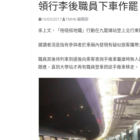
領行李後職員下車作罷
10/03/2017
TMHK 編輯部
承上文，「拖喼搭地鐵」行動在九龍塘站登上北行東
據讀者消息指有參與者於車廂內發現有疑似旅客攜帶
職員其後待列車到達後向乘客查詢手推車屬誰時無人
跟進，直到大學站才再有職員登車把該手推車移走。