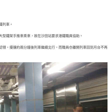
鐵列車。
大型鐵架手推車乘車，故在沙田站要求港鐵職員協助。
認領，擾攘約兩分鐘後列車繼續北行，而職員亦離開列車回到月台不再