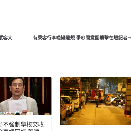
縱容大
有乘客行李喼疑違規 爭吵間意圖襲擊在場記者
局不強制學校交收