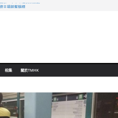
 國泰：下半年油價續波動
啟德主場館奪錦標
持 鄧炳強：爭取今屆任期內完成立法
表 倉管員准保釋候訊
祖雲達斯挫車路士
相集
關於TMHK