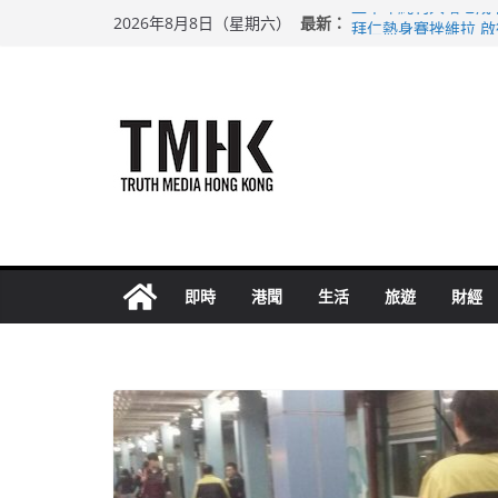
Skip
最新：
上半年純利大增七成
2026年8月8日（星期六）
to
拜仁熱身賽挫維拉 
性罪行修例獲九成支
content
涉造假公屋富戶申報
足球盛會次場激戰 
即時
港聞
生活
旅遊
財經