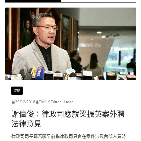
港聞
29/12/2018
TMHK Editor - Liona
謝偉俊：律政司應就梁振英案外聘
法律意見
律政司司長鄭若驊早前指律政司只會在案件涉及內部人員時