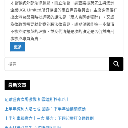
才會徵詢外部法律意見，而立法會「調查梁振英先生與澳洲
企業UGL Limited所訂協議的事宜專責委員會」主席謝偉俊在
出席港台節目時批評鄭的說法是「眾人皆醒她獨醉」，又認
為律政司需要就此案外聘法律意見。謝期望鄭能進一步釐清
不檢控梁振英的理據，並交代清楚是次的決定是否仍然由刑
事檢控專員負責。
更多
最新文章
足球盛會次場激戰 祖雲達斯挫車路士
上半年純利大增七成 國泰：下半年油價續波動
上半年車禍奪六十三命 警方：下週起嚴打交通違例
巴士非禮女學生 六旬漢判囚四月