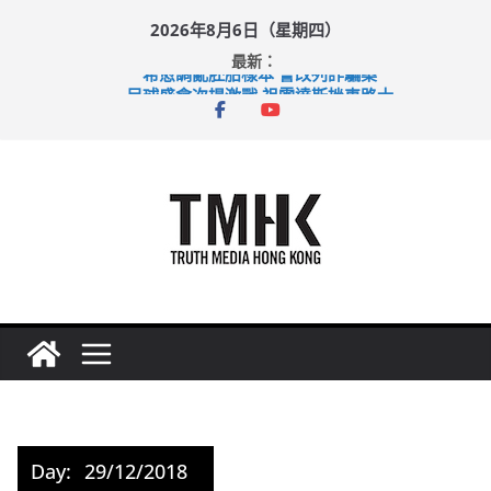
Skip
2026年8月6日（星期四）
to
最新：
content
希愈調亂胚胎樣本 警改列詐騙案
足球盛會次場激戰 祖雲達斯挫車路士
上半年純利大增七成 國泰：下半年油價續波動
上半年車禍奪六十三命 警方：下週起嚴打交通違例
巴士非禮女學生 六旬漢判囚四月
Day:
29/12/2018