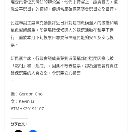
理委員會位於灣仔的辦公室，他們手持寫上「譴責暴力，還
我公平選舉」的橫額，促請當局確保區議會選舉安全舉行。
民建聯副主席陳克勤批評近日針對建制派候選人的滋擾和襲
擊愈越趨嚴重，盼當局確保候選人的競選活動在和平下進
行，而於本月下旬投票日亦要保障選民能夠安全及安心投
票。
新民黨主席，行政會議成員葉劉淑儀稱部份選民因擔心被
「點相」和「起底」，因此不敢去投票，認為選管會有責任
確保選民的人身安全，令選民安心投票
。
攝：Gordon Choi
文：Kevin Li
#TMHK20191107
分享此文：