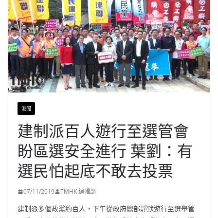
港聞
建制派百人遊行至選管會
盼區選安全進行 葉劉：有
選民怕起底不敢去投票
07/11/2019
TMHK 編輯部
建制派多個政黨約百人，下午從政府總部靜默遊行至選舉管