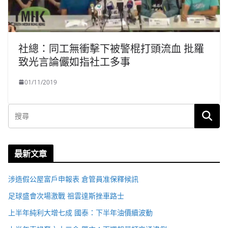
社總：同工無衝擊下被警棍打頭流血 批羅
致光言論儼如指社工多事
01/11/2019
最新文章
涉造假公屋富戶申報表 倉管員准保釋候訊
足球盛會次場激戰 祖雲達斯挫車路士
上半年純利大增七成 國泰：下半年油價續波動