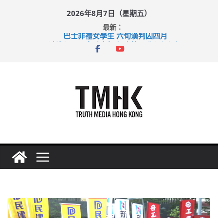
Skip
2026年8月7日（星期五）
to
最新：
content
巴士非禮女學生 六旬漢判囚四月
涉造假公屋富戶申報表 倉管員准保釋候訊
足球盛會次場激戰 祖雲達斯挫車路士
上半年純利大增七成 國泰：下半年油價續波動
上半年車禍奪六十三命 警方：下週起嚴打交通違例