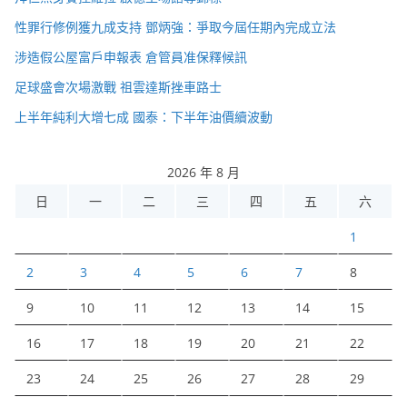
性罪行修例獲九成支持 鄧炳強：爭取今屆任期內完成立法
涉造假公屋富戶申報表 倉管員准保釋候訊
足球盛會次場激戰 祖雲達斯挫車路士
上半年純利大增七成 國泰：下半年油價續波動
2026 年 8 月
日
一
二
三
四
五
六
1
2
3
4
5
6
7
8
9
10
11
12
13
14
15
16
17
18
19
20
21
22
23
24
25
26
27
28
29