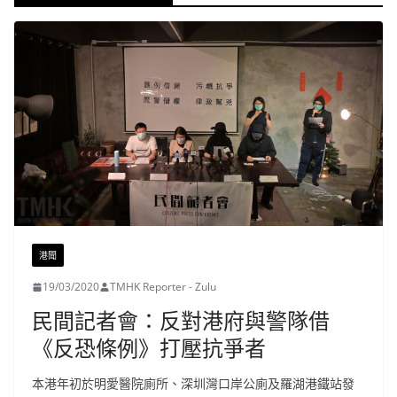
港聞
19/03/2020
TMHK Reporter - Zulu
民間記者會：反對港府與警隊借
《反恐條例》打壓抗爭者
本港年初於明愛醫院廁所、深圳灣口岸公廁及羅湖港鐵站發