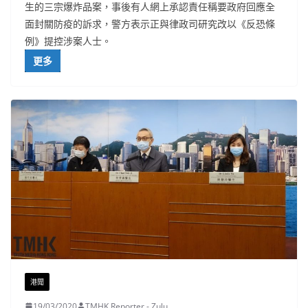
生的三宗爆炸品案，事後有人網上承認責任稱要政府回應全
面封關防疫的訴求，警方表示正與律政司研究改以《反恐條
例》提控涉案人士。
更多
港聞
19/03/2020
TMHK Reporter - Zulu