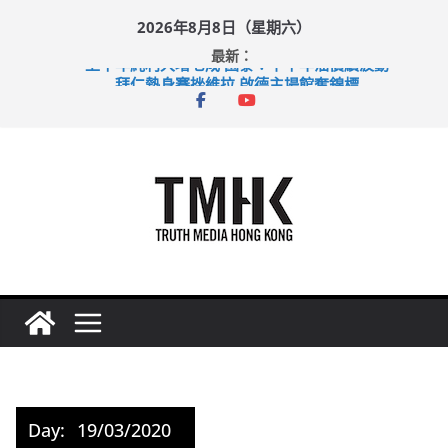
Skip
2026年8月8日（星期六）
to
最新：
content
上半年純利大增七成 國泰：下半年油價續波動
拜仁熱身賽挫維拉 啟德主場館奪錦標
性罪行修例獲九成支持 鄧炳強：爭取今屆任期內完成立法
涉造假公屋富戶申報表 倉管員准保釋候訊
足球盛會次場激戰 祖雲達斯挫車路士
Day:
19/03/2020