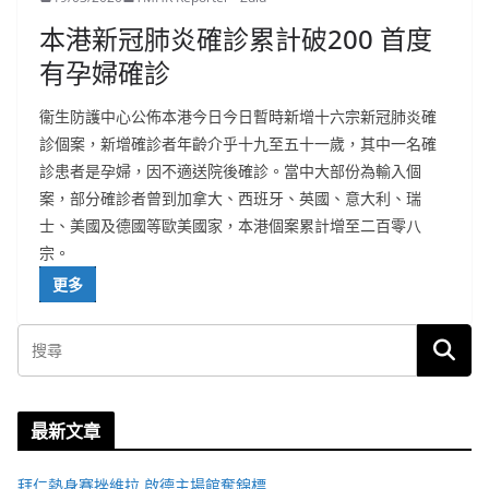
本港新冠肺炎確診累計破200 首度
有孕婦確診
衞生防護中心公佈本港今日今日暫時新增十六宗新冠肺炎確
診個案，新增確診者年齡介乎十九至五十一歲，其中一名確
診患者是孕婦，因不適送院後確診。當中大部份為輸入個
案，部分確診者曾到加拿大、西班牙、英國、意大利、瑞
士、美國及德國等歐美國家，本港個案累計增至二百零八
宗。
更多
最新文章
拜仁熱身賽挫維拉 啟德主場館奪錦標