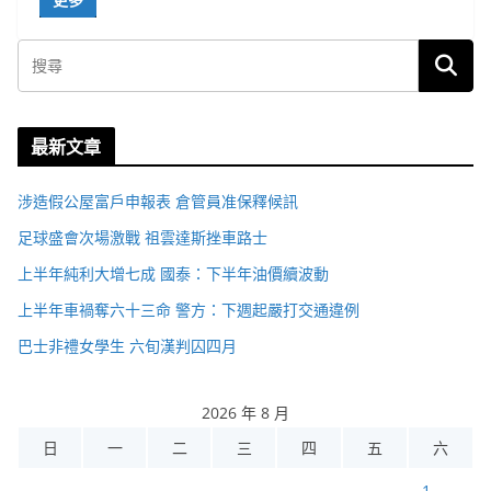
最新文章
涉造假公屋富戶申報表 倉管員准保釋候訊
足球盛會次場激戰 祖雲達斯挫車路士
上半年純利大增七成 國泰：下半年油價續波動
上半年車禍奪六十三命 警方：下週起嚴打交通違例
巴士非禮女學生 六旬漢判囚四月
2026 年 8 月
日
一
二
三
四
五
六
1