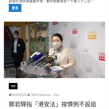
部曾於潛伏期身處外地，累計個案增至一千零八十三宗。
更多
港聞
30/05/2020
TMHK Reporter - Zulu
鄭若驊指「港安法」按慣例不設追