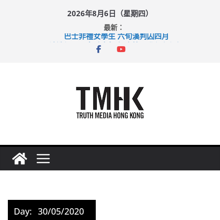
Skip
2026年8月6日（星期四）
to
最新：
content
巴士非禮女學生 六旬漢判囚四月
涉造假公屋富戶申報表 倉管員准保釋候訊
足球盛會次場激戰 祖雲達斯挫車路士
上半年純利大增七成 國泰：下半年油價續波動
上半年車禍奪六十三命 警方：下週起嚴打交通違例
Day:
30/05/2020