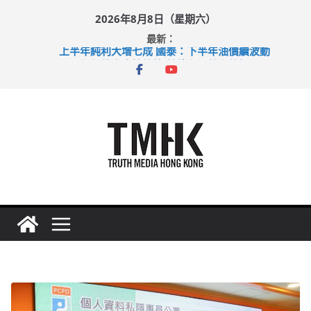
Skip
2026年8月8日（星期六）
to
最新：
content
上半年純利大增七成 國泰：下半年油價續波動
拜仁熱身賽挫維拉 啟德主場館奪錦標
性罪行修例獲九成支持 鄧炳強：爭取今屆任期內完成立法
涉造假公屋富戶申報表 倉管員准保釋候訊
足球盛會次場激戰 祖雲達斯挫車路士