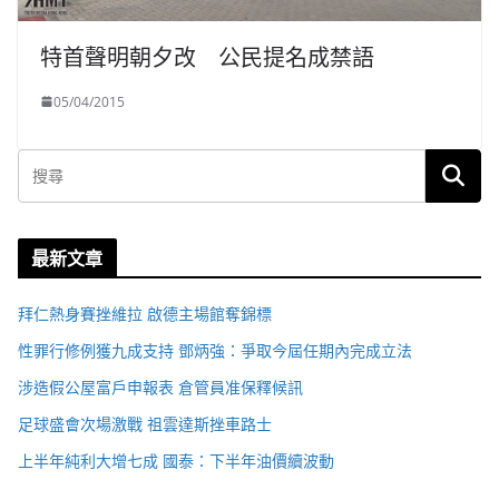
特首聲明朝夕改 公民提名成禁語
05/04/2015
最新文章
拜仁熱身賽挫維拉 啟德主場館奪錦標
性罪行修例獲九成支持 鄧炳強：爭取今屆任期內完成立法
涉造假公屋富戶申報表 倉管員准保釋候訊
足球盛會次場激戰 祖雲達斯挫車路士
上半年純利大增七成 國泰：下半年油價續波動