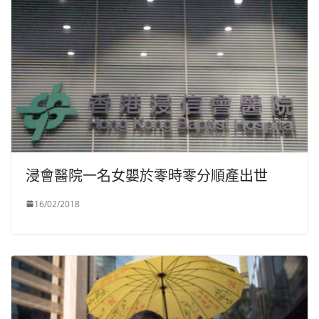
浸會醫院一名女嬰於零時零分順產出世
16/02/2018