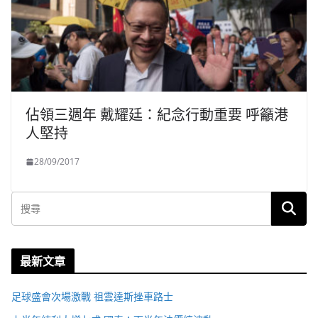
佔領三週年 戴耀廷：紀念行動重要 呼籲港
人堅持
28/09/2017
最新文章
足球盛會次場激戰 祖雲達斯挫車路士