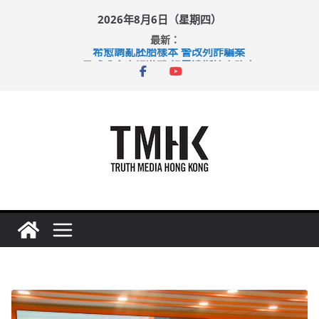
Skip
2026年8月6日（星期四）
to
最新：
content
希愈調亂胚胎樣本 警改列詐騙案
足球盛會次場激戰 祖雲達斯挫車路士
上半年純利大增七成 國泰：下半年油價續波動
上半年車禍奪六十三命 警方：下週起嚴打交通違例
巴士非禮女學生 六旬漢判囚四月