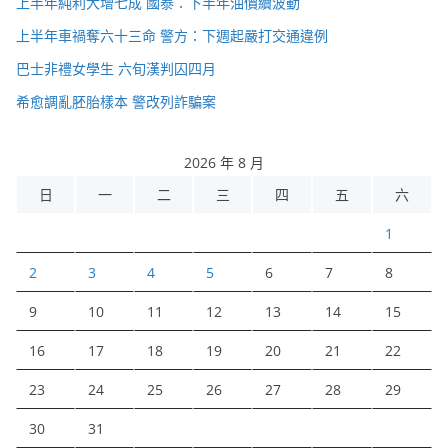
上半年純利大增七成 國泰：下半年油價續波動
上半年車禍奪六十三命 警方：下週起嚴打交通違例
巴士非禮女學生 六旬漢判囚四月
希愈調亂胚胎樣本 警改列詐騙案
2026 年 8 月
日
一
二
三
四
五
六
1
2
3
4
5
6
7
8
9
10
11
12
13
14
15
16
17
18
19
20
21
22
23
24
25
26
27
28
29
30
31