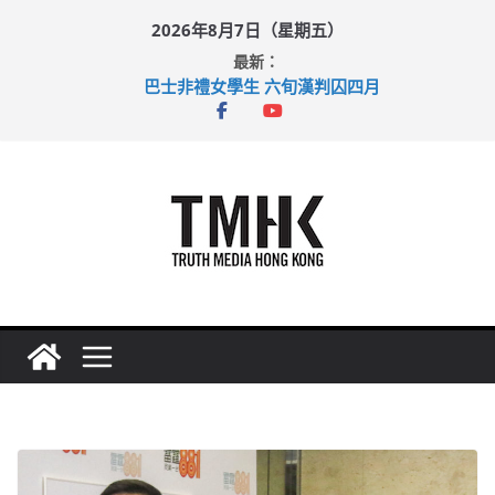
Skip
2026年8月7日（星期五）
to
最新：
content
巴士非禮女學生 六旬漢判囚四月
涉造假公屋富戶申報表 倉管員准保釋候訊
足球盛會次場激戰 祖雲達斯挫車路士
上半年純利大增七成 國泰：下半年油價續波動
上半年車禍奪六十三命 警方：下週起嚴打交通違例