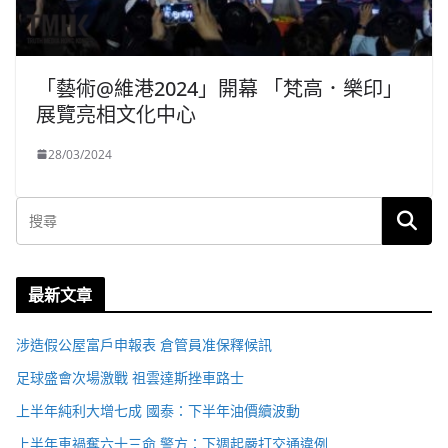
「藝術@維港2024」開幕 「梵高．樂印」
展覽亮相文化中心
28/03/2024
最新文章
涉造假公屋富戶申報表 倉管員准保釋候訊
足球盛會次場激戰 祖雲達斯挫車路士
上半年純利大增七成 國泰：下半年油價續波動
上半年車禍奪六十三命 警方：下週起嚴打交通違例