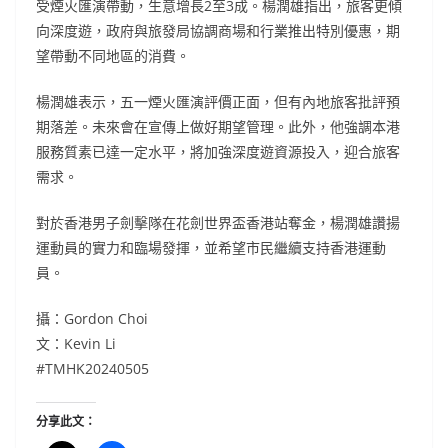
受煙火匯演帶動，生意增長2至3成。楊潤雄指出，旅客更傾
向深度遊，政府與旅發局協調商場和行業推出特別優惠，期
望帶動不同地區的消費。
楊潤雄表示，五一煙火匯演評價正面，但有內地旅客批評預
期落差。未來會在宣傳上做好期望管理。此外，他強調本港
服務質素已達一定水平，將加強深度遊資源投入，迎合旅客
需求。
對於香港男子劍擊隊在花劍世界盃香港站奪金，楊潤雄讚揚
運動員的實力和臨場發揮，並希望市民繼續支持香港運動
員。
攝：Gordon Choi
文：Kevin Li
#TMHK20240505
分享此文：