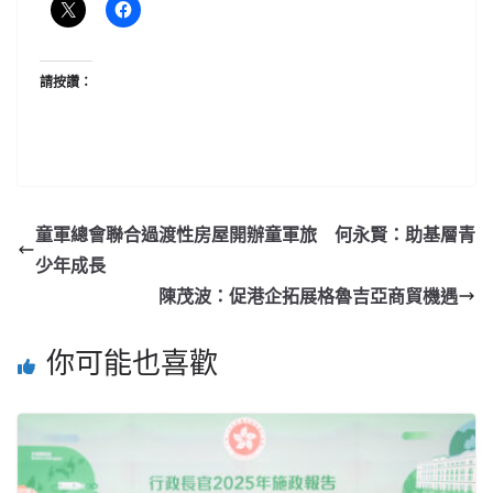
請按讚：
童軍總會聯合過渡性房屋開辦童軍旅 何永賢：助基層青
少年成長
陳茂波：促港企拓展格魯吉亞商貿機遇
你可能也喜歡