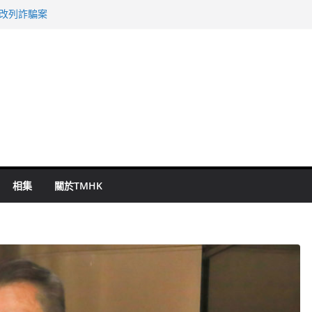
警改列詐騙案
祖雲達斯挫車路士
 國泰：下半年油價續波動
命 警方：下週起嚴打交通違例
旬漢判囚四月
相集
關於TMHK