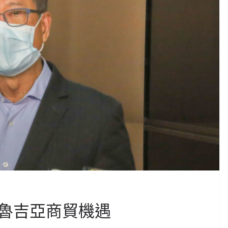
魯吉亞商貿機遇