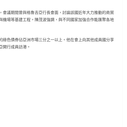
，會議期間曾與格魯吉亞行長會面，討論該國近年大力推動的商貿
與機場等基建工程。陳茂波強調，與不同國家加強合作能匯聚各地
的綠色債券佔亞洲市場三分之一以上。他在會上向其他成員國分享
亞開行成員訪港。