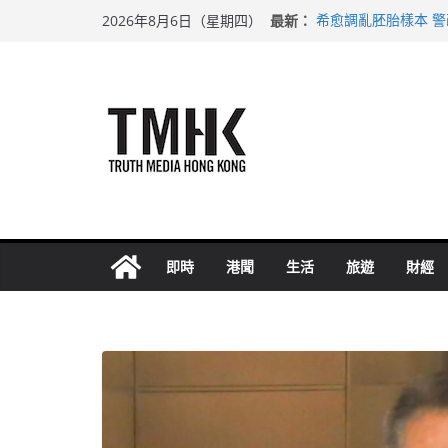
Skip
最新：
希愈調亂胚胎樣本 
2026年8月6日（星期四）
to
足球盛會次場激戰 
上半年純利大增七成
content
上半年車禍奪六十三
巴士非禮女學生 六
即時
港聞
生活
旅遊
財經