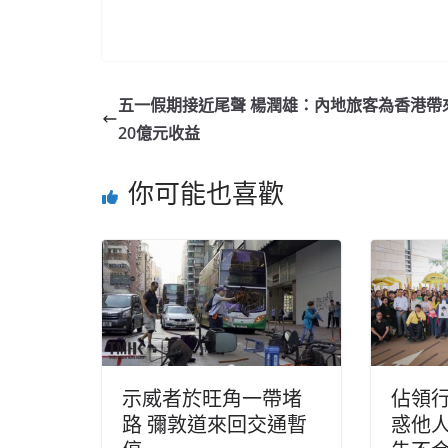
五一假期接近尾聲 楊潤雄：內地旅客為香港帶
20億元收益
你可能也喜歡
示威者於旺角一帶堵
佔領
路 彌敦道來回交通暫
惑他人