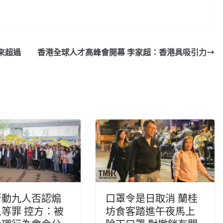
來超過
香港全球人才高峰會開幕 李家超：香港具吸引力
行動九人否認煽
口罩令是日取消 蘭桂
等罪 控方：被
坊食客踏進午夜馬上