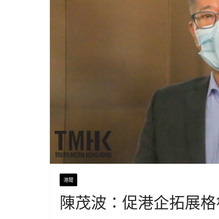
港聞
陳茂波：促港企拓展格