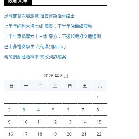
最新文章
足球盛會次場激戰 祖雲達斯挫車路士
上半年純利大增七成 國泰：下半年油價續波動
上半年車禍奪六十三命 警方：下週起嚴打交通違例
巴士非禮女學生 六旬漢判囚四月
希愈調亂胚胎樣本 警改列詐騙案
2026 年 8 月
日
一
二
三
四
五
六
1
2
3
4
5
6
7
8
9
10
11
12
13
14
15
16
17
18
19
20
21
22