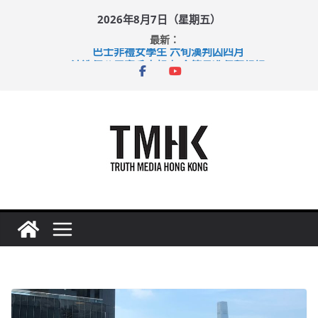
Skip
2026年8月7日（星期五）
to
最新：
content
巴士非禮女學生 六旬漢判囚四月
涉造假公屋富戶申報表 倉管員准保釋候訊
足球盛會次場激戰 祖雲達斯挫車路士
上半年純利大增七成 國泰：下半年油價續波動
上半年車禍奪六十三命 警方：下週起嚴打交通違例