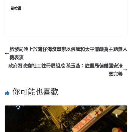
請按讚：
旅發局晚上於灣仔海濱舉辦以佛誕和太平清醮為主題無人
機表演
政府將改變社工註冊局組成 孫玉菡：註冊局偏離國安法
需完善
你可能也喜歡