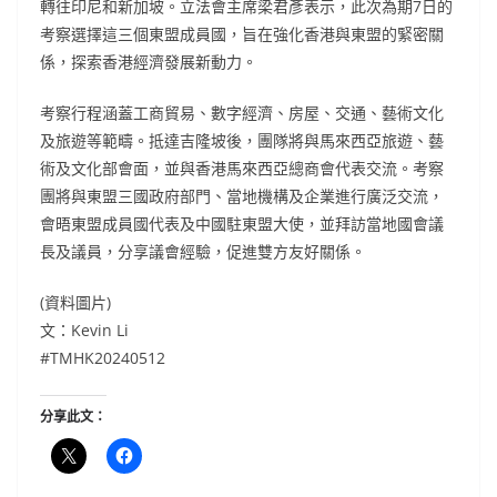
轉往印尼和新加坡。立法會主席梁君彥表示，此次為期7日的
考察選擇這三個東盟成員國，旨在強化香港與東盟的緊密關
係，探索香港經濟發展新動力。
考察行程涵蓋工商貿易、數字經濟、房屋、交通、藝術文化
及旅遊等範疇。抵達吉隆坡後，團隊將與馬來西亞旅遊、藝
術及文化部會面，並與香港馬來西亞總商會代表交流。考察
團將與東盟三國政府部門、當地機構及企業進行廣泛交流，
會晤東盟成員國代表及中國駐東盟大使，並拜訪當地國會議
長及議員，分享議會經驗，促進雙方友好關係。
(資料圖片)
文：Kevin Li
#TMHK20240512
分享此文：