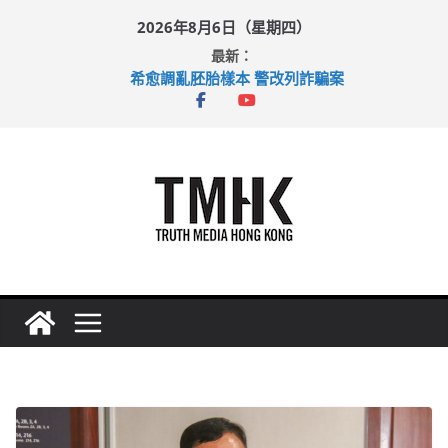
Skip
2026年8月6日（星期四）
to
最新：
content
希愈調亂胚胎樣本 警改列詐騙案
足球盛會次場激戰 祖雲達斯挫車路士
上半年純利大增七成 國泰：下半年油價續波動
上半年車禍奪六十三命 警方：下週起嚴打交通違例
巴士非禮女學生 六旬漢判囚四月