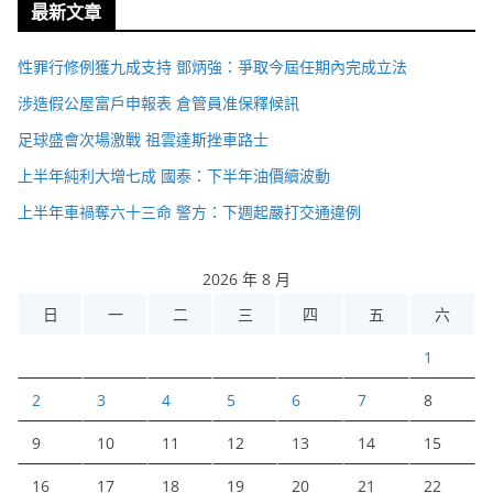
最新文章
性罪行修例獲九成支持 鄧炳強：爭取今屆任期內完成立法
涉造假公屋富戶申報表 倉管員准保釋候訊
足球盛會次場激戰 祖雲達斯挫車路士
上半年純利大增七成 國泰：下半年油價續波動
上半年車禍奪六十三命 警方：下週起嚴打交通違例
2026 年 8 月
日
一
二
三
四
五
六
1
2
3
4
5
6
7
8
9
10
11
12
13
14
15
16
17
18
19
20
21
22