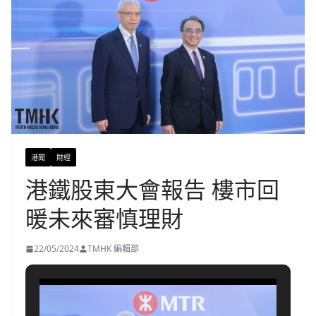
港聞
財經
港鐵股東大會報告 樓市回
暖未來審慎理財
22/05/2024
TMHK 編輯部