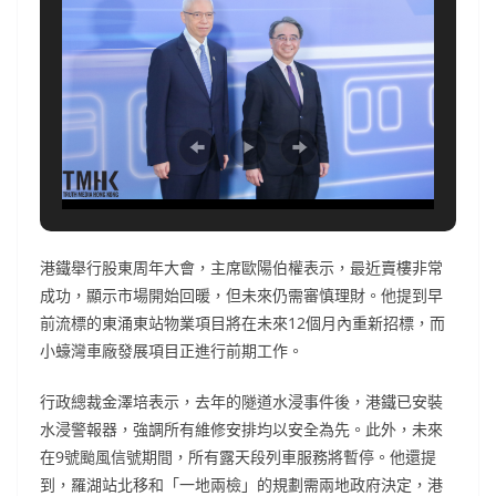
港鐵舉行股東周年大會，主席歐陽伯權表示，最近賣樓非常
成功，顯示市場開始回暖，但未來仍需審慎理財。他提到早
前流標的東涌東站物業項目將在未來12個月內重新招標，而
小蠔灣車廠發展項目正進行前期工作。
行政總裁金澤培表示，去年的隧道水浸事件後，港鐵已安裝
水浸警報器，強調所有維修安排均以安全為先。此外，未來
在9號颱風信號期間，所有露天段列車服務將暫停。他還提
到，羅湖站北移和「一地兩檢」的規劃需兩地政府決定，港