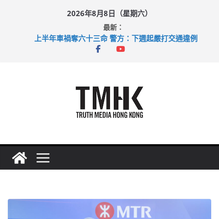
Skip
2026年8月8日（星期六）
to
最新：
content
上半年車禍奪六十三命 警方：下週起嚴打交通違例
性罪行修例獲九成支持 鄧炳強：爭取今屆任期內完成立法
涉造假公屋富戶申報表 倉管員准保釋候訊
足球盛會次場激戰 祖雲達斯挫車路士
上半年純利大增七成 國泰：下半年油價續波動