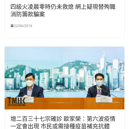
四級火凌晨零時仍未救熄 網上疑現替殉職
消防籌款騙案
22/06/2016
增二百三十七宗確診 歐家榮：第六波疫情
一定會出現 市民或需接種疫苗補充抗體