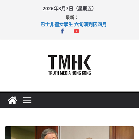
Skip
2026年8月7日（星期五）
to
最新：
content
巴士非禮女學生 六旬漢判囚四月
涉造假公屋富戶申報表 倉管員准保釋候訊
足球盛會次場激戰 祖雲達斯挫車路士
上半年純利大增七成 國泰：下半年油價續波動
上半年車禍奪六十三命 警方：下週起嚴打交通違例