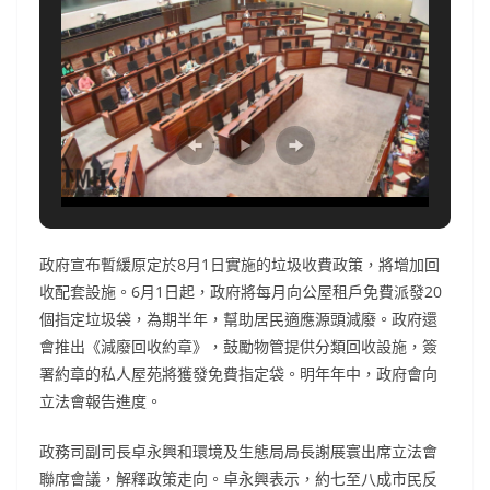
政府宣布暫緩原定於8月1日實施的垃圾收費政策，將增加回
收配套設施。6月1日起，政府將每月向公屋租戶免費派發20
個指定垃圾袋，為期半年，幫助居民適應源頭減廢。政府還
會推出《減廢回收約章》，鼓勵物管提供分類回收設施，簽
署約章的私人屋苑將獲發免費指定袋。明年年中，政府會向
立法會報告進度。
政務司副司長卓永興和環境及生態局局長謝展寰出席立法會
聯席會議，解釋政策走向。卓永興表示，約七至八成市民反