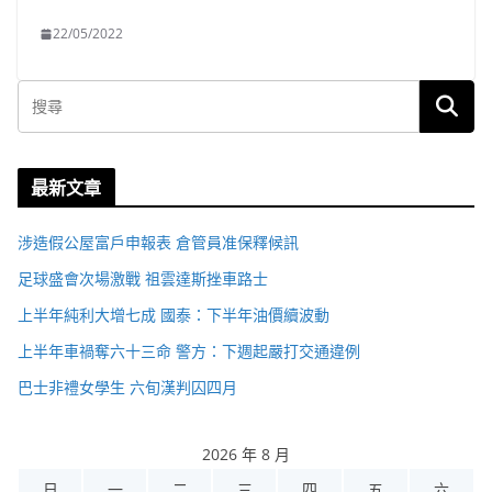
22/05/2022
最新文章
涉造假公屋富戶申報表 倉管員准保釋候訊
足球盛會次場激戰 祖雲達斯挫車路士
上半年純利大增七成 國泰：下半年油價續波動
上半年車禍奪六十三命 警方：下週起嚴打交通違例
巴士非禮女學生 六旬漢判囚四月
2026 年 8 月
日
一
二
三
四
五
六