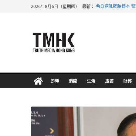
Skip
最新：
希愈調亂胚胎樣本 
2026年8月6日（星期四）
to
足球盛會次場激戰 
上半年純利大增七成
content
上半年車禍奪六十三
巴士非禮女學生 六
即時
港聞
生活
旅遊
財經