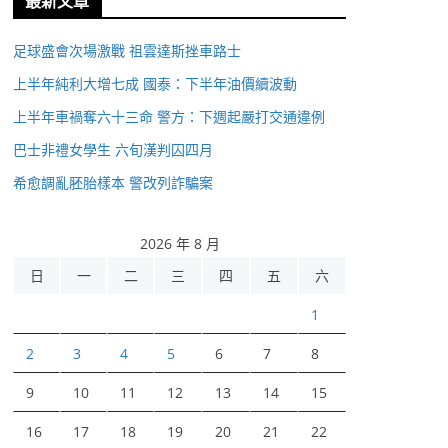
最新文章
足球盛會次場激戰 祖雲達斯挫車路士
上半年純利大增七成 國泰：下半年油價續波動
上半年車禍奪六十三命 警方：下週起嚴打交通違例
巴士非禮女學生 六旬漢判囚四月
希愈調亂胚胎樣本 警改列詐騙案
2026 年 8 月
日
一
二
三
四
五
六
1
2
3
4
5
6
7
8
9
10
11
12
13
14
15
16
17
18
19
20
21
22