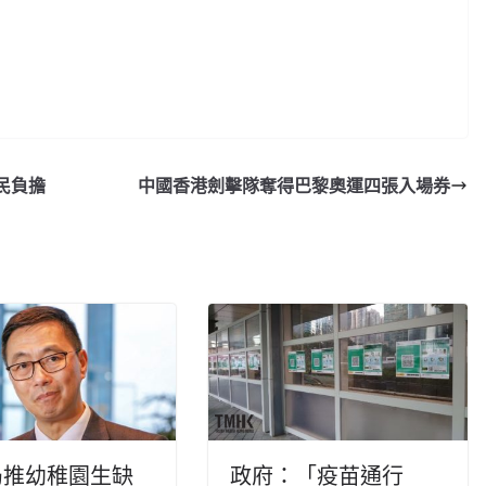
民負擔
中國香港劍擊隊奪得巴黎奧運四張入場券
局推幼稚園生缺
政府：「疫苗通行