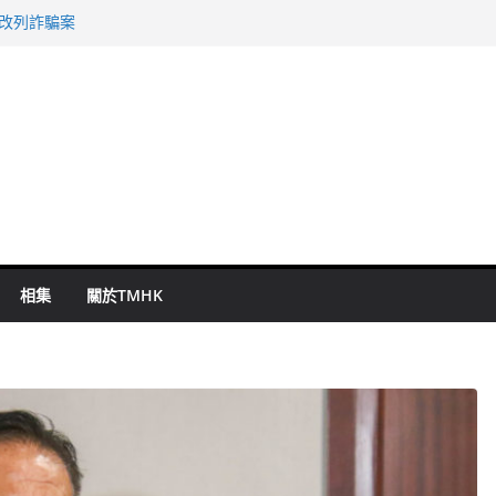
警改列詐騙案
祖雲達斯挫車路士
 國泰：下半年油價續波動
命 警方：下週起嚴打交通違例
旬漢判囚四月
相集
關於TMHK