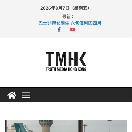
Skip
2026年8月7日（星期五）
to
最新：
content
巴士非禮女學生 六旬漢判囚四月
涉造假公屋富戶申報表 倉管員准保釋候訊
足球盛會次場激戰 祖雲達斯挫車路士
上半年純利大增七成 國泰：下半年油價續波動
上半年車禍奪六十三命 警方：下週起嚴打交通違例