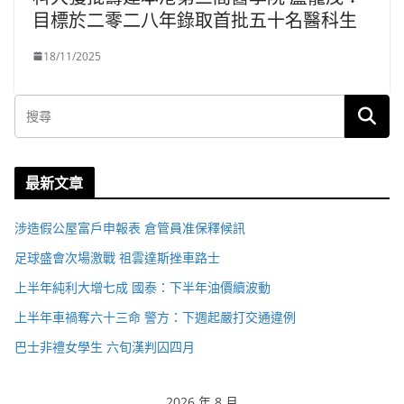
目標於二零二八年錄取首批五十名醫科生
18/11/2025
最新文章
涉造假公屋富戶申報表 倉管員准保釋候訊
足球盛會次場激戰 祖雲達斯挫車路士
上半年純利大增七成 國泰：下半年油價續波動
上半年車禍奪六十三命 警方：下週起嚴打交通違例
巴士非禮女學生 六旬漢判囚四月
2026 年 8 月