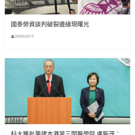
國泰勞資談判破裂邊緣現曙光
28/05/2015
科大獲批籌建本港第三間醫學院 盧寵茂：