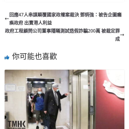
回應47人串謀顛覆國家政權案裁決 鄧炳強：被告企圖癱
瘓政府 出賣港人利益
政府工程顧問公司董事隱瞞測試造假詐騙200萬 被裁定罪
成
你可能也喜歡