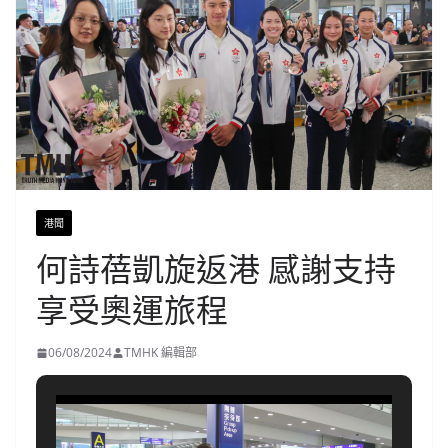
港聞
何詩蓓凱旋返港 感謝支持
享受奧運旅程
06/08/2024
TMHK 編輯部