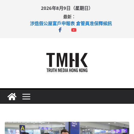
Skip
2026年8月9日（星期日）
to
最新：
content
涉造假公屋富戶申報表 倉管員准保釋候訊
目標九月發表首個五年規劃 李家超：研設機構代辦樓宇維修
黃大仙上邨發生企圖謀殺及自殺案 警方：疑兇斬傷鄰居後墮亡
拜仁熱身賽挫維拉 啟德主場館奪錦標
性罪行修例獲九成支持 鄧炳強：爭取今屆任期內完成立法