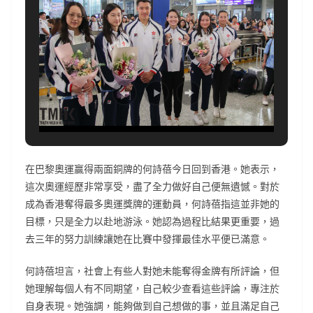
在巴黎奧運贏得兩面銅牌的何詩蓓今日回到香港。她表示，
這次奧運經歷非常享受，盡了全力做好自己便無遺憾。對於
成為香港奪得最多奧運獎牌的運動員，何詩蓓指這並非她的
目標，只是全力以赴地游泳。她認為過程比結果更重要，過
去三年的努力訓練讓她在比賽中發揮最佳水平便已滿意。
何詩蓓坦言，社會上有些人對她未能奪得金牌有所評論，但
她理解每個人有不同期望，自己較少查看這些評論，專注於
自身表現。她強調，能夠做到自己想做的事，並且滿足自己