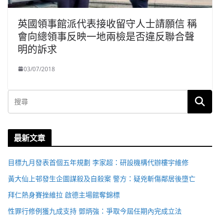
英國領事館派代表接收留守人士請願信 稱
會向總領事反映一地兩檢是否違反聯合聲
明的訴求
03/07/2018
最新文章
目標九月發表首個五年規劃 李家超：研設機構代辦樓宇維修
黃大仙上邨發生企圖謀殺及自殺案 警方：疑兇斬傷鄰居後墮亡
拜仁熱身賽挫維拉 啟德主場館奪錦標
性罪行修例獲九成支持 鄧炳強：爭取今屆任期內完成立法