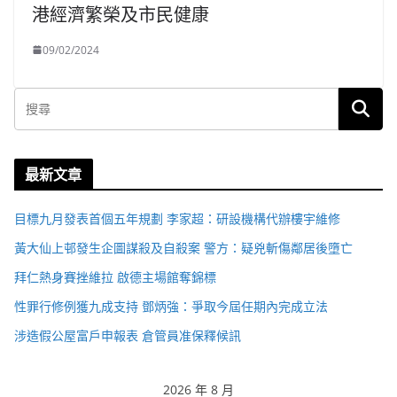
港經濟繁榮及市民健康
09/02/2024
最新文章
目標九月發表首個五年規劃 李家超：研設機構代辦樓宇維修
黃大仙上邨發生企圖謀殺及自殺案 警方：疑兇斬傷鄰居後墮亡
拜仁熱身賽挫維拉 啟德主場館奪錦標
性罪行修例獲九成支持 鄧炳強：爭取今屆任期內完成立法
涉造假公屋富戶申報表 倉管員准保釋候訊
2026 年 8 月