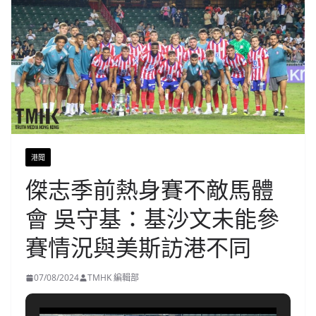
港聞
傑志季前熱身賽不敵馬體
會 吳守基：基沙文未能參
賽情況與美斯訪港不同
07/08/2024
TMHK 編輯部