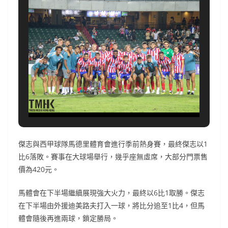
傑志與西甲球隊馬德里體育會進行季前熱身賽，最終傑志以1
比6落敗。賽事在大球場舉行，幾乎座無虛席，大部分門票售
價為420元。
馬體會在下半場繼續展現強大火力，最終以6比1取勝。傑志
在下半場由外援迪美路夫打入一球，將比分追至1比4，但馬
體會隨後再進兩球，鎖定勝局。