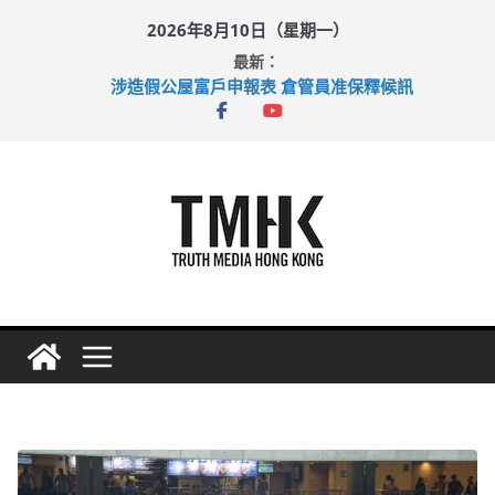
Skip
2026年8月10日（星期一）
to
最新：
content
涉造假公屋富戶申報表 倉管員准保釋候訊
目標九月發表首個五年規劃 李家超：研設機構代辦樓宇維修
黃大仙上邨發生企圖謀殺及自殺案 警方：疑兇斬傷鄰居後墮亡
拜仁熱身賽挫維拉 啟德主場館奪錦標
性罪行修例獲九成支持 鄧炳強：爭取今屆任期內完成立法