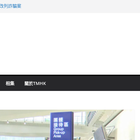
警改列詐騙案
祖雲達斯挫車路士
 國泰：下半年油價續波動
命 警方：下週起嚴打交通違例
旬漢判囚四月
相集
關於TMHK