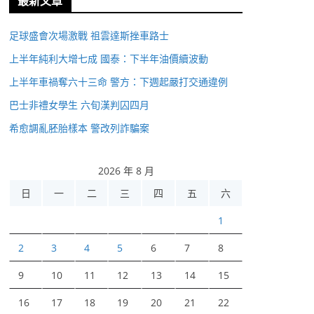
最新文章
足球盛會次場激戰 祖雲達斯挫車路士
上半年純利大增七成 國泰：下半年油價續波動
上半年車禍奪六十三命 警方：下週起嚴打交通違例
巴士非禮女學生 六旬漢判囚四月
希愈調亂胚胎樣本 警改列詐騙案
2026 年 8 月
日
一
二
三
四
五
六
1
2
3
4
5
6
7
8
9
10
11
12
13
14
15
16
17
18
19
20
21
22