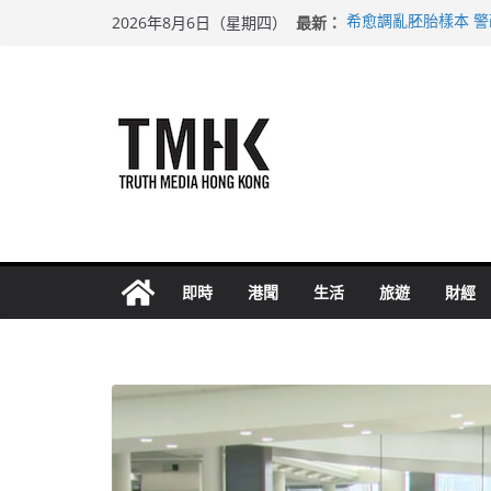
Skip
最新：
希愈調亂胚胎樣本 
2026年8月6日（星期四）
to
足球盛會次場激戰 
上半年純利大增七成
content
上半年車禍奪六十三
巴士非禮女學生 六
即時
港聞
生活
旅遊
財經