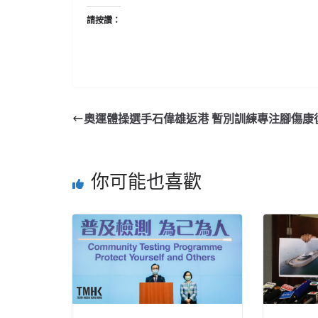
請按讚：
奧運體操選手石偉雄返港 暫別訓練專注腳傷康
你可能也喜歡