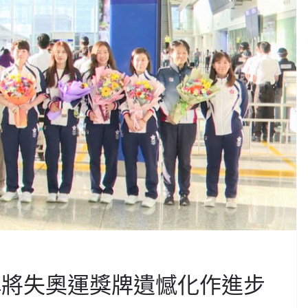
稱將失奧運獎牌遺憾化作進步