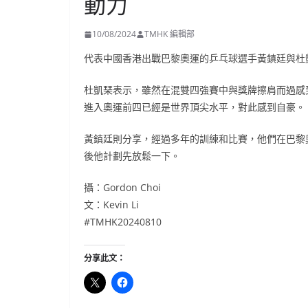
動力
10/08/2024
TMHK 編輯部
代表中國香港出戰巴黎奧運的乒乓球選手黃鎮廷與杜
杜凱琹表示，雖然在混雙四強賽中與獎牌擦肩而過感
進入奧運前四已經是世界頂尖水平，對此感到自豪。
黃鎮廷則分享，經過多年的訓練和比賽，他們在巴黎
後他計劃先放鬆一下。
攝：Gordon Choi
文：Kevin Li
#TMHK20240810
分享此文：