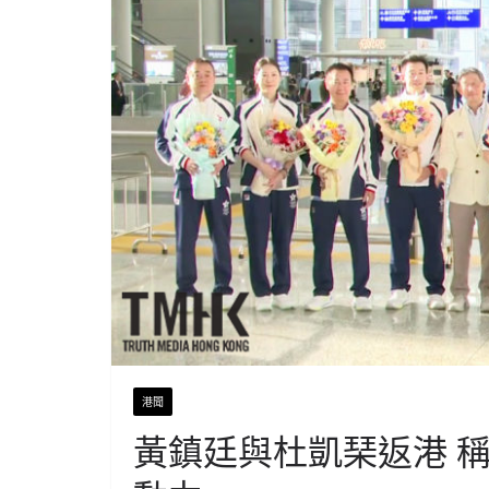
港聞
黃鎮廷與杜凱琹返港 