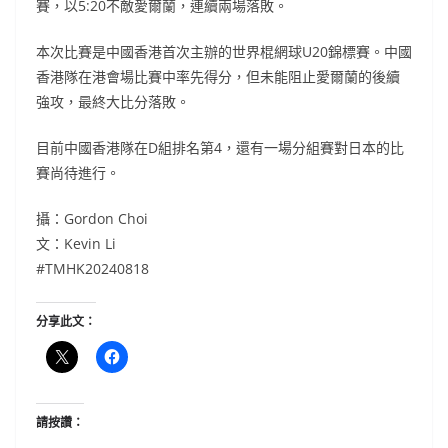
賽，以5:20不敵愛爾蘭，連續兩場落敗。
本次比賽是中國香港首次主辦的世界棍網球U20錦標賽。中國
香港隊在港會場比賽中率先得分，但未能阻止愛爾蘭的後續
強攻，最終大比分落敗。
目前中國香港隊在D組排名第4，還有一場分組賽對日本的比
賽尚待進行。
攝：Gordon Choi
文：Kevin Li
#TMHK20240818
分享此文：
請按讚：