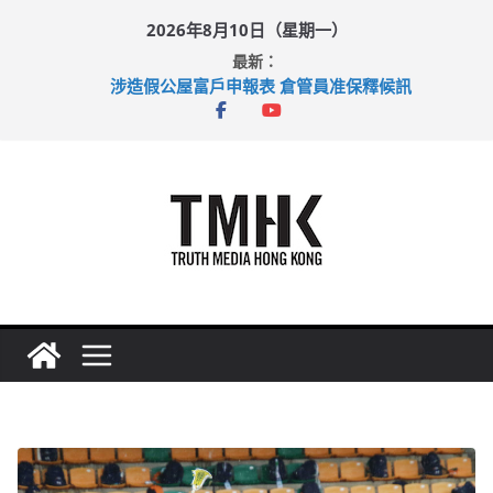
Skip
2026年8月10日（星期一）
to
最新：
content
涉造假公屋富戶申報表 倉管員准保釋候訊
目標九月發表首個五年規劃 李家超：研設機構代辦樓宇維修
黃大仙上邨發生企圖謀殺及自殺案 警方：疑兇斬傷鄰居後墮亡
拜仁熱身賽挫維拉 啟德主場館奪錦標
性罪行修例獲九成支持 鄧炳強：爭取今屆任期內完成立法