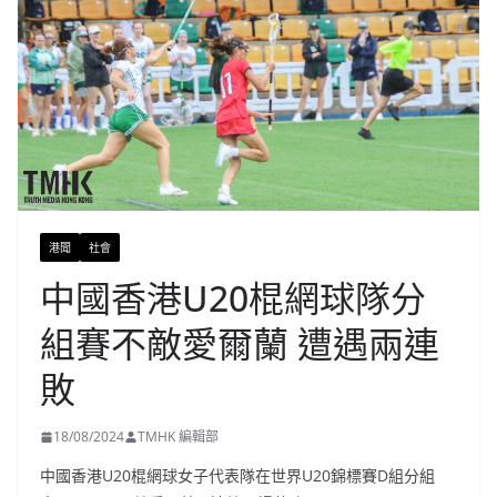
港聞
社會
中國香港U20棍網球隊分
組賽不敵愛爾蘭 遭遇兩連
敗
18/08/2024
TMHK 編輯部
中國香港U20棍網球女子代表隊在世界U20錦標賽D組分組