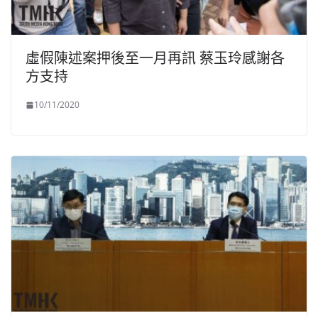
虛假陳述案押後至一月再訊 蔡玉玲感謝各
方支持
10/11/2020