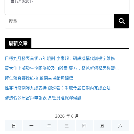
19/10/2017
最新文章
目標九月發表首個五年規劃 李家超：研設機構代辦樓宇維修
黃大仙上邨發生企圖謀殺及自殺案 警方：疑兇斬傷鄰居後墮亡
拜仁熱身賽挫維拉 啟德主場館奪錦標
性罪行修例獲九成支持 鄧炳強：爭取今屆任期內完成立法
涉造假公屋富戶申報表 倉管員准保釋候訊
2026 年 8 月
日
一
二
三
四
五
六