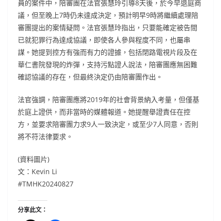
員的案件中，陪審團在法官張慧玲引導8天後，於今早退庭商
議，但至晚上7時仍未達成決定，預計明早9時將繼續處理陪
審團提出的案情疑問。法官張慧玲指出，只要能確定被告間
已就犯罪行為達成協議，即使各人參與程度不同，也屬串
謀。她提到控方有強而有力的證據，包括閉路電視片段及在
華仁書院發現的炸彈，支持污點證人說法，陪審團應無困難
確認協議的存在，但最終決定仍由陪審團作出。
法官強調，陪審團應將2019年的社會背景納入考量，但僅基
於庭上證供，而非當時的媒體報道。她提醒舉證責任在控
方，並要求陪審團力求9人一致決定，或至少7人同意，否則
將不符法律要求。
(資料圖片)
文：Kevin Li
#TMHK20240827
分享此文：