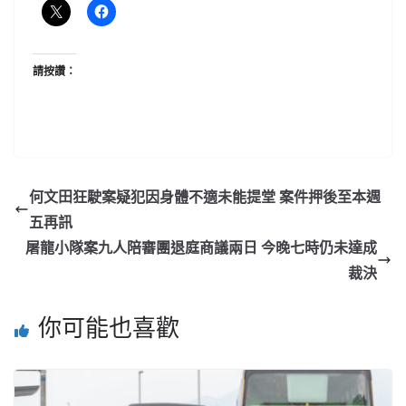
請按讚：
何文田狂駛案疑犯因身體不適未能提堂 案件押後至本週
五再訊
屠龍小隊案九人陪審團退庭商議兩日 今晚七時仍未達成
裁決
你可能也喜歡