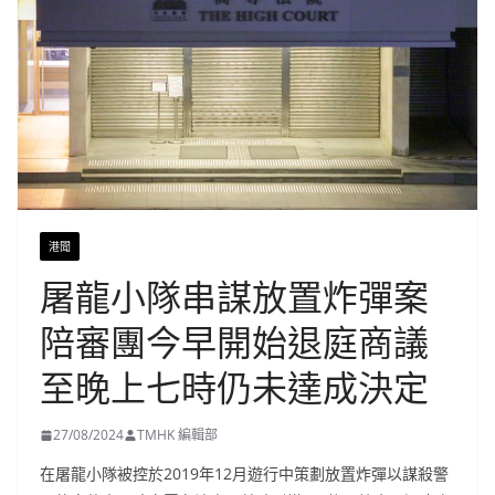
港聞
屠龍小隊串謀放置炸彈案
陪審團今早開始退庭商議
至晚上七時仍未達成決定
27/08/2024
TMHK 編輯部
在屠龍小隊被控於2019年12月遊行中策劃放置炸彈以謀殺警