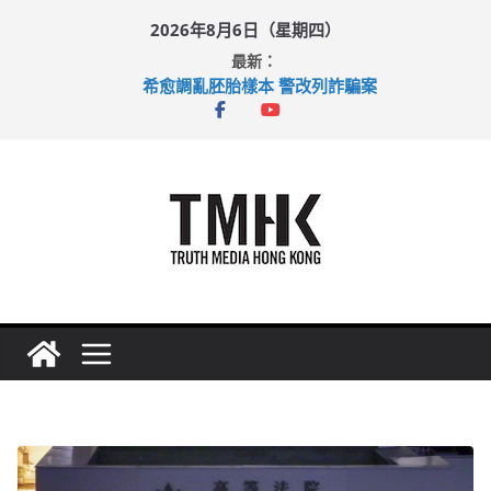
Skip
2026年8月6日（星期四）
to
最新：
content
希愈調亂胚胎樣本 警改列詐騙案
足球盛會次場激戰 祖雲達斯挫車路士
上半年純利大增七成 國泰：下半年油價續波動
上半年車禍奪六十三命 警方：下週起嚴打交通違例
巴士非禮女學生 六旬漢判囚四月