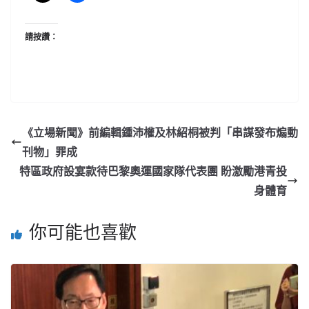
請按讚：
《立場新聞》前編輯鍾沛權及林紹桐被判「串謀發布煽動
刊物」罪成
特區政府設宴款待巴黎奧運國家隊代表團 盼激勵港青投
身體育
你可能也喜歡