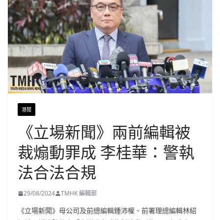
港聞
《立場新聞》兩前編輯被
裁煽動罪成 李桂華：警執
法合法合規
29/08/2024
TMHK 編輯部
《立場新聞》母公司及前總編輯鍾沛權、前署理總編輯林紹