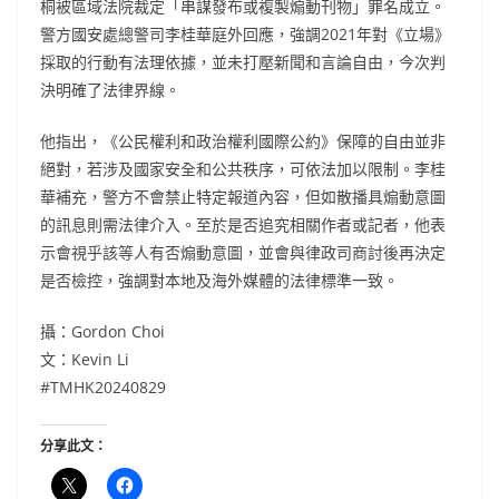
桐被區域法院裁定「串謀發布或複製煽動刊物」罪名成立。
警方國安處總警司李桂華庭外回應，強調2021年對《立場》
採取的行動有法理依據，並未打壓新聞和言論自由，今次判
決明確了法律界線。
他指出，《公民權利和政治權利國際公約》保障的自由並非
絕對，若涉及國家安全和公共秩序，可依法加以限制。李桂
華補充，警方不會禁止特定報道內容，但如散播具煽動意圖
的訊息則需法律介入。至於是否追究相關作者或記者，他表
示會視乎該等人有否煽動意圖，並會與律政司商討後再決定
是否檢控，強調對本地及海外媒體的法律標準一致。
攝：Gordon Choi
文：Kevin Li
#TMHK20240829
分享此文：