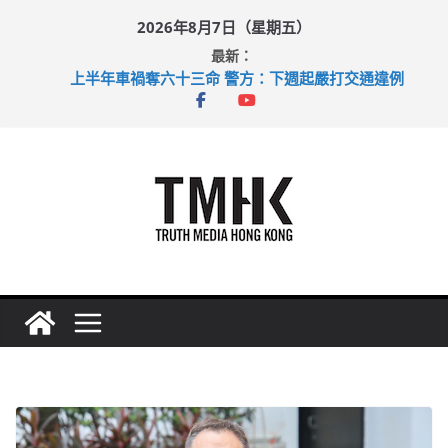
Skip
2026年8月7日（星期五）
to
最新：
content
上半年車禍奪六十三命 警方：下週起嚴打交通違例
性罪行修例獲九成支持 鄧炳強：爭取今屆任期內完成立法
涉造假公屋富戶申報表 倉管員准保釋候訊
足球盛會次場激戰 祖雲達斯挫車路士
上半年純利大增七成 國泰：下半年油價續波動