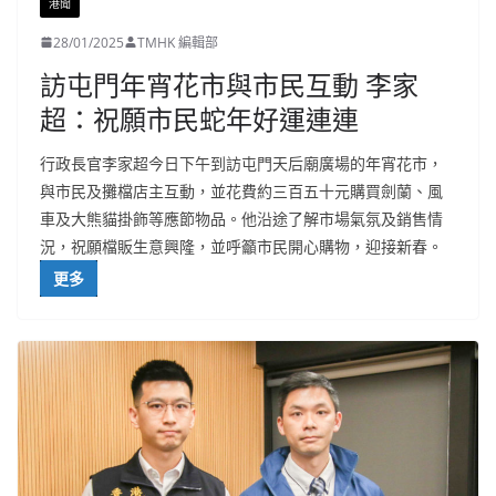
港聞
28/01/2025
TMHK 編輯部
訪屯門年宵花市與市民互動 李家
超：祝願市民蛇年好運連連
行政長官李家超今日下午到訪屯門天后廟廣場的年宵花市，
與市民及攤檔店主互動，並花費約三百五十元購買劍蘭、風
車及大熊貓掛飾等應節物品。他沿途了解市場氣氛及銷售情
況，祝願檔販生意興隆，並呼籲市民開心購物，迎接新春。
更多