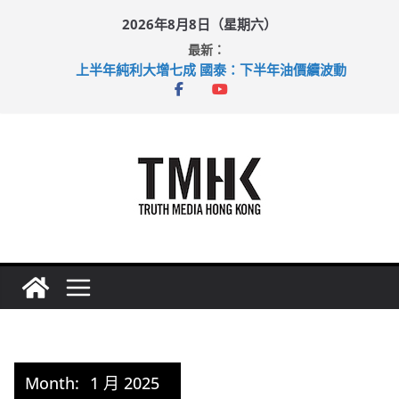
Skip
2026年8月8日（星期六）
to
最新：
content
上半年純利大增七成 國泰：下半年油價續波動
拜仁熱身賽挫維拉 啟德主場館奪錦標
性罪行修例獲九成支持 鄧炳強：爭取今屆任期內完成立法
涉造假公屋富戶申報表 倉管員准保釋候訊
足球盛會次場激戰 祖雲達斯挫車路士
Month:
1 月 2025