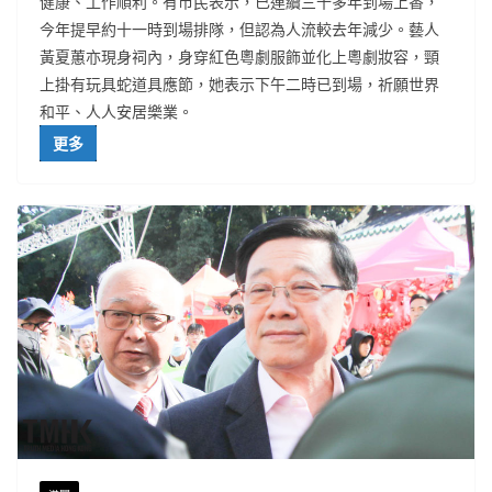
健康、工作順利。有市民表示，已連續三十多年到場上香，
今年提早約十一時到場排隊，但認為人流較去年減少。藝人
黃夏蕙亦現身祠內，身穿紅色粵劇服飾並化上粵劇妝容，頸
上掛有玩具蛇道具應節，她表示下午二時已到場，祈願世界
和平、人人安居樂業。
更多