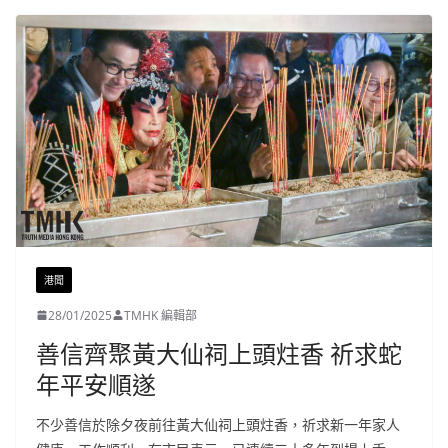
港聞
28/01/2025
TMHK 編輯部
善信齊聚黃大仙祠上頭炷香 祈求蛇
年平安順遂
不少善信於除夕夜前往黃大仙祠上頭炷香，祈求新一年家人