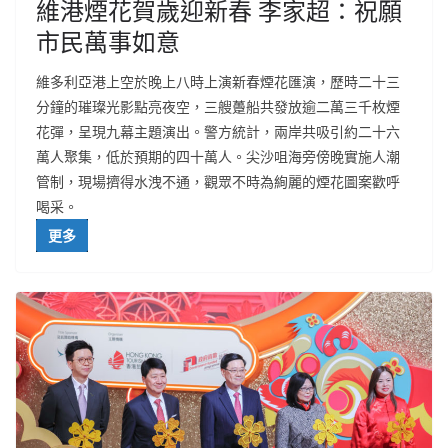
維港煙花賀歲迎新春 李家超：祝願
市民萬事如意
維多利亞港上空於晚上八時上演新春煙花匯演，歷時二十三
分鐘的璀璨光影點亮夜空，三艘躉船共發放逾二萬三千枚煙
花彈，呈現九幕主題演出。警方統計，兩岸共吸引約二十六
萬人聚集，低於預期的四十萬人。尖沙咀海旁傍晚實施人潮
管制，現場擠得水洩不通，觀眾不時為絢麗的煙花圖案歡呼
喝采。
更多