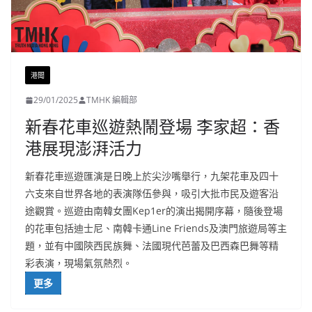
港聞
29/01/2025
TMHK 編輯部
新春花車巡遊熱鬧登場 李家超：香
港展現澎湃活力
新春花車巡遊匯演是日晚上於尖沙嘴舉行，九架花車及四十
六支來自世界各地的表演隊伍參與，吸引大批市民及遊客沿
途觀賞。巡遊由南韓女團Kep1er的演出揭開序幕，隨後登場
的花車包括迪士尼、南韓卡通Line Friends及澳門旅遊局等主
題，並有中國陝西民族舞、法國現代芭蕾及巴西森巴舞等精
彩表演，現場氣氛熱烈。
更多