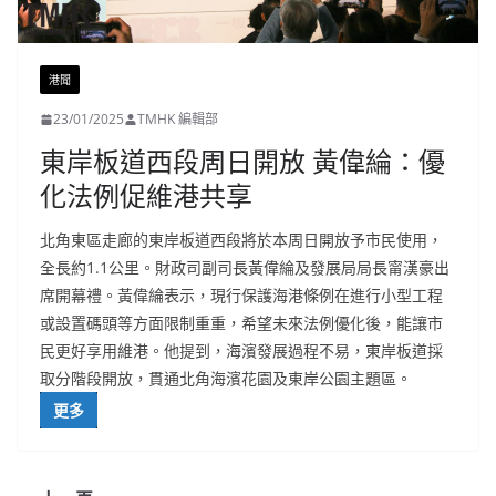
港聞
23/01/2025
TMHK 編輯部
東岸板道西段周日開放 黃偉綸：優
化法例促維港共享
北角東區走廊的東岸板道西段將於本周日開放予市民使用，
全長約1.1公里。財政司副司長黃偉綸及發展局局長甯漢豪出
席開幕禮。黃偉綸表示，現行保護海港條例在進行小型工程
或設置碼頭等方面限制重重，希望未來法例優化後，能讓市
民更好享用維港。他提到，海濱發展過程不易，東岸板道採
取分階段開放，貫通北角海濱花園及東岸公園主題區。
更多