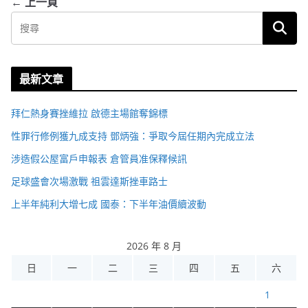
← 上一頁
最新文章
拜仁熱身賽挫維拉 啟德主場館奪錦標
性罪行修例獲九成支持 鄧炳強：爭取今屆任期內完成立法
涉造假公屋富戶申報表 倉管員准保釋候訊
足球盛會次場激戰 祖雲達斯挫車路士
上半年純利大增七成 國泰：下半年油價續波動
2026 年 8 月
日
一
二
三
四
五
六
1