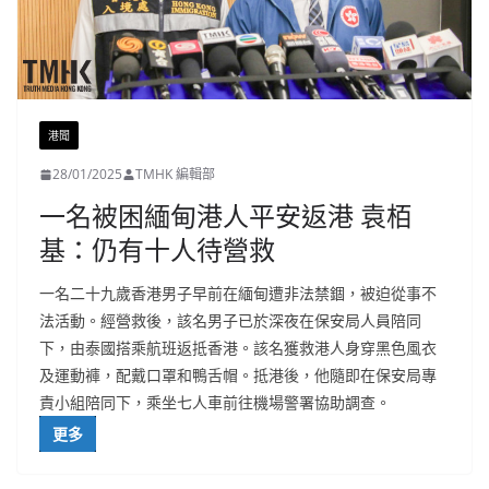
港聞
28/01/2025
TMHK 編輯部
一名被困緬甸港人平安返港 袁栢
基：仍有十人待營救
一名二十九歲香港男子早前在緬甸遭非法禁錮，被迫從事不
法活動。經營救後，該名男子已於深夜在保安局人員陪同
下，由泰國搭乘航班返抵香港。該名獲救港人身穿黑色風衣
及運動褲，配戴口罩和鴨舌帽。抵港後，他隨即在保安局專
責小組陪同下，乘坐七人車前往機場警署協助調查。
更多